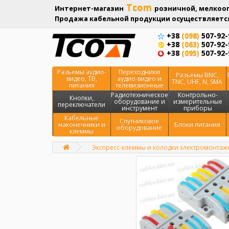
Tcom
Интернет-магазин
розничной, мелкооп
Продажа кабельной продукции осуществляется
+38
(098)
507-92-
+38
(063)
507-92-
+38
(095)
507-92-
Разъемы аудио-
Переходники
Разъёмы BNC,
видео, ТВ,
аудио-видео и
TNC, UHF, N, SMA
питания
телевизионные
Радиотехническое
Контрольно-
Кнопки,
оборудование и
измерительные
переключатели
инструмент
приборы
Кабельные
Спутниковое
наконечники и
Блоки питания
оборудование
клеммы
Экспресс-клеммы и колодки электромонта
Главная