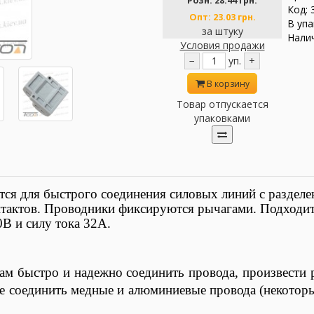
Розн:
28.44 грн.
Код: 
Опт:
23.03 грн.
В упа
за штуку
Налич
Условия продажи
−
уп.
+
В корзину
Товар отпускается
упаковками
 для быстрого соединения силовых линий с разделен
онтактов. Проводники фиксируются рычагами. Подходит
0В и силу тока 32А.
м быстро и надежно соединить провода, произвести р
е соединить медные и алюминиевые провода (некотор