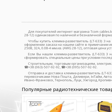
Для покупателей интернет магазина Tcom cables.ki
28-12) одинаковая по наличной и безналичной форма
Чтобы купить клемма-разветвитель (LT-633) 3 на 
оформлении заказа на нашем сайте в примечании ин
250В, 32A, 0.08-4 мм.кв. (AWG 28-12), оптовая цена 
Если Вы нашли клемма-разветвитель (LT-633) 3 н
сформировать специальные цены при условии после
Строительным, торговым организациям, электрик
☎+38 (063)-507-92-92, ☎+38 (095)-507-92-92.
Отправка и доставка клемма-разветвитель (LT-633)
перевозчиками Нова Пошта, Деливери, ІнТайм, Автол
Ивано-Франковск, Тернополь, Луцк, Ужгород, Кропив
Популярные радиотехнические това