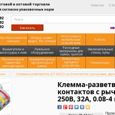
товой и оптовой торговли
Новости
О К
 согласно упаковочных норм
92
92
92
Заказать
звонок
Аксессуары к
Преобразователи
Шнуры аудио-
мобильным
Кабель
сигнала
видео, ТВ, сетевые
устройствам
Расходные
Выжигатели и
Паяльное
Увеличительные
материалы для
аксессуары к ним
оборудование
стекла, лупы
пайки, припой
Инверторы,
Прожектора и
Аккумуляторные
зарядные
лампочки
прожектора и
Генераторы
устройства,
светодиодные
лампы
аккумуляторы
жные
Клемма-разветвитель (LT-633) 3 на 6 контактов с рычагами, двухс
Клемма-разветви
контактов с рыч
250В, 32A, 0.08-4
Прои