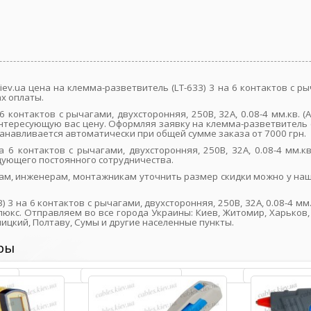
ev.ua цена на клемма-разветвитель (LT-633) 3 на 6 контактов с рыч
х оплаты.
6 контактов с рычагами, двухсторонняя, 250В, 32A, 0.08-4 мм.кв. 
тересующую вас цену. Оформляя заявку на клемма-разветвитель (LT
устанавливается автоматически при общей сумме заказа от 7000 грн.
а 6 контактов с рычагами, двухсторонняя, 250В, 32A, 0.08-4 мм.
дующего постоянного сотрудничества.
ам, инженерам, монтажникам уточнить размер скидки можно у наш
 3 на 6 контактов с рычагами, двухсторонняя, 250В, 32A, 0.08-4 мм
юкс. Отправляем во все города Украины: Киев, Житомир, Харьков, 
ницкий, Полтаву, Сумы и другие населенные пункты.
ры