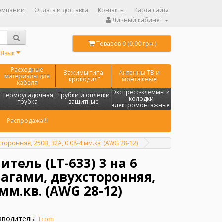
омпании
Оплата и доставка
Контакты
Карта сайта
Личный кабинет
Товаров 0 (0.00 грн.)
Язык
Расходные
Зажимы типа
Антенны ТВ и
материалы для
"крокодил"
монтажные
кабеля
Экспресс-клеммы и
Термоусадочная
Трубки и оплётки
колодки
трубка
защитные
электромонтажные
Распродажа!!!
торонняя, 250В, 32A, 0.08-4 мм.кв. (AWG 28-12)
тель (LT-633) 3 на 6
агами, двухсторонняя,
 мм.кв. (AWG 28-12)
зводитель:
Tcom