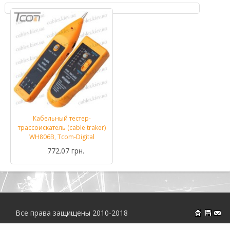
Кабельный тестер-
трассоискатель (cable traker)
WH806B, Tcom-Digital
772.07 грн.
Все права защищены 2010-2018
На главн
Об