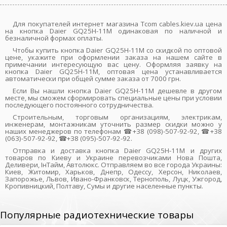
Для покупателей интернет магазина Tcom cables.kiev.ua цена
на кнопка Daier GQ25H-11M одинаковая по наличной и
безналичной формах оплаты.
Чтобы купить кнопка Daier GQ25H-11M со скидкой по оптовой
цене, укажите при оформлении заказа на нашем сайте в
примечании интересующую вас цену. Оформляя заявку на
кнопка Daier GQ25H-11M, оптовая цена устанавливается
автоматически при общей сумме заказа от 7000 грн.
Если Вы нашли кнопка Daier GQ25H-11M дешевле в другом
месте, мы сможем сформировать специальные цены при условии
последующего постоянного сотрудничества.
Строительным, торговым организациям, электрикам,
инженерам, монтажникам уточнить размер скидки можно у
наших менеджеров по телефонам ☎+38 (098)-507-92-92, ☎+38
(063)-507-92-92, ☎+38 (095)-507-92-92.
Отправка и доставка кнопка Daier GQ25H-11M и других
товаров по Киеву и Украине перевозчиками Нова Пошта,
Деливери, ІнТайм, Автолюкс. Отправляем во все города Украины:
Киев, Житомир, Харьков, Днепр, Одессу, Херсон, Николаев,
Запорожье, Львов, Ивано-Франковск, Тернополь, Луцк, Ужгород,
Кропивницкий, Полтаву, Сумы и другие населенные пункты.
Популярные радиотехнические товары