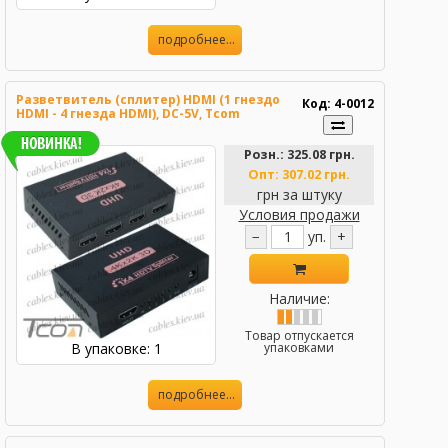
подробнее...
Разветвитель (сплитер) HDMI (1 гнездо
Код: 4-0012
HDMI - 4 гнезда HDMI), DC-5V, Tcom
Розн.:
325.08 грн.
Опт:
307.02 грн.
грн за штуку
Условия продажи
−
уп.
+
Наличие:
Товар отпускается
В упаковке: 1
упаковками
подробнее...