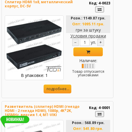
Сплитер HDMI 1x8, металлический
Код: 4-0023
корпус, DC-5V
Розн.:
1149.87 грн.
Опт:
1095.11 грн.
грн за штуку
Условия продажи
−
уп.
+
Наличие:
Товар отпускается
В упаковке: 1
упаковками
подробнее...
Разветвитель (сплитер) HDMI (гнездо
Код: 4-0001
HDMI - 2 гнезда HDMI), 1080p, 4K*2K,
165MHz, версия 1.4, MT-VIKI
Розн.:
568.89 грн.
Опт:
541.80 грн.