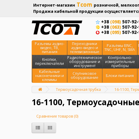
Tcom
Интернет-магазин
розничной, мелкооп
Продажа кабельной продукции осуществляется
+38
(098)
507-92-
+38
(063)
507-92-
+38
(095)
507-92-
Разъемы аудио-
Переходники
Разъёмы BNC,
видео, ТВ,
аудио-видео и
TNC, UHF, N, SMA
питания
телевизионные
Радиотехническое
Контрольно-
Кнопки,
оборудование и
измерительные
переключатели
инструмент
приборы
Кабельные
Спутниковое
наконечники и
Блоки питания
оборудование
клеммы
Термоусадочная трубка
16-1100, Тер
Главная
16-1100, Термоусадочные
Сравнение товаров (0)