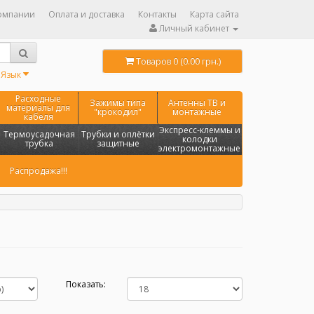
омпании
Оплата и доставка
Контакты
Карта сайта
Личный кабинет
Товаров 0 (0.00 грн.)
Язык
Расходные
Зажимы типа
Антенны ТВ и
материалы для
"крокодил"
монтажные
кабеля
Экспресс-клеммы и
Термоусадочная
Трубки и оплётки
колодки
трубка
защитные
электромонтажные
Распродажа!!!
Показать: