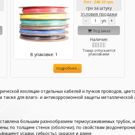
Опт:
248.33 грн.
грн за штуку
Условия продажи
−
уп.
+
Под заказ
Наличие:
Товар отпускается
В упаковке: 1
упаковками
подробнее...
трической изоляции отдельных кабелей и пучков проводов, цвет
 а также для влаго- и антикоррозионной защиты металлическо
ставлена большим разнообразием термоусаживаемых трубок, ил
ены; по толщине стенок (оболочки); по свойствам (водонепрони
ициент усадки, гибкость); окраске и длине.