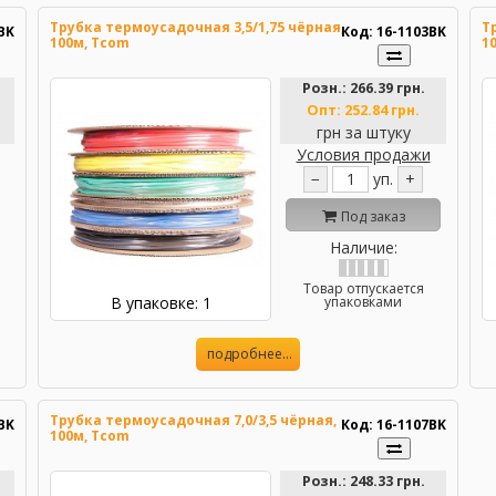
Трубка термоусадочная 3,5/1,75 чёрная,
Т
BK
Код: 16-1103BK
100м, Tcom
1
Розн.:
266.39 грн.
Опт:
252.84 грн.
грн за штуку
Условия продажи
−
уп.
+
Под заказ
Наличие:
Товар отпускается
В упаковке: 1
упаковками
подробнее...
Трубка термоусадочная 7,0/3,5 чёрная,
BK
Код: 16-1107BK
100м, Tcom
Розн.:
248.33 грн.