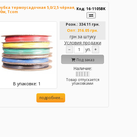
рубка термоусадочная 5,0/2,5 чёрная,
Код: 16-1105BK
00м, Tcom
Розн.:
334.11 грн.
Опт:
316.05 грн.
грн за штуку
Условия продажи
−
уп.
+
Под заказ
Наличие:
Товар отпускается
В упаковке: 1
упаковками
подробнее...