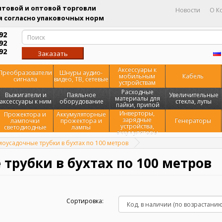
товой и оптовой торговли
Новости
О К
 согласно упаковочных норм
92
92
92
Заказать
звонок
Аксессуары к
Преобразователи
Шнуры аудио-
мобильным
Кабель
сигнала
видео, ТВ, сетевые
устройствам
Расходные
Выжигатели и
Паяльное
Увеличительные
материалы для
аксессуары к ним
оборудование
стекла, лупы
пайки, припой
Инверторы,
Прожектора и
Аккумуляторные
зарядные
лампочки
прожектора и
Генераторы
устройства,
светодиодные
лампы
аккумуляторы
моусадочные трубки в бухтах по 100 метров
 трубки в бухтах по 100 метров
Сортировка: