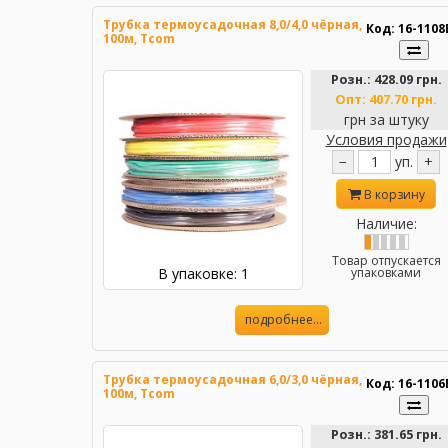
Трубка термоусадочная 8,0/4,0 чёрная,
Код: 16-1108
100м, Tcom
Розн.:
428.09 грн.
Опт:
407.70 грн.
грн за штуку
Условия продажи
−
уп.
+
В корзину
Наличие:
Товар отпускается
В упаковке: 1
упаковками
подробнее...
Трубка термоусадочная 6,0/3,0 чёрная,
Код: 16-1106
100м, Tcom
Розн.:
381.65 грн.