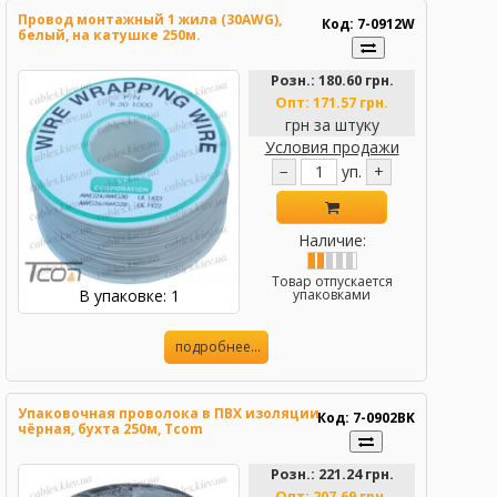
Провод монтажный 1 жила (30AWG),
Код: 7-0912W
белый, на катушке 250м.
Розн.:
180.60 грн.
Опт:
171.57 грн.
грн за штуку
Условия продажи
−
уп.
+
Наличие:
Товар отпускается
В упаковке: 1
упаковками
подробнее...
Упаковочная проволока в ПВХ изоляции
Код: 7-0902BK
чёрная, бухта 250м, Tcom
Розн.:
221.24 грн.
Опт:
207.69 грн.