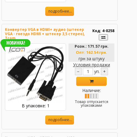
подробнее...
Конвертер VGA в HDMI+ аудио (штекер
Код: 4-0258
VGA - гнездо HDMI + штекер 3,5 стерео),
Tcom
Розн.:
171.57 грн.
Опт:
162.54 грн.
грн за штуку
Условия продажи
−
уп.
+
Наличие:
Товар отпускается
В упаковке: 1
упаковками
подробнее...