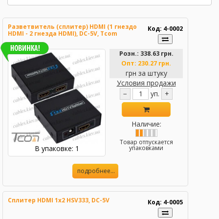
Разветвитель (сплитер) HDMI (1 гнездо
Код: 4-0002
HDMI - 2 гнезда HDMI), DC-5V, Tcom
Розн.:
338.63 грн.
Опт:
230.27 грн.
грн за штуку
Условия продажи
−
уп.
+
Наличие:
Товар отпускается
В упаковке: 1
упаковками
подробнее...
Сплитер HDMI 1x2 HSV333, DC-5V
Код: 4-0005