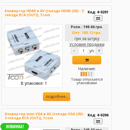
Конвертор HDMI в AV (гнездо HDMI (IN) - 3
Код: 4-0201
гнезда RCA (OUT)), Tcom
Розн.:
198.66 грн.
Опт:
185.12 грн.
грн за штуку
Условия продажи
−
уп.
+
Наличие:
Товар отпускается
В упаковке: 1
упаковками
подробнее...
Конвертер mini VGA в AV (гнездо VGA (IN) -
Код: 4-0206
3 гнезда RCA (OUT)), Tcom
Розн.:
248.33 грн.