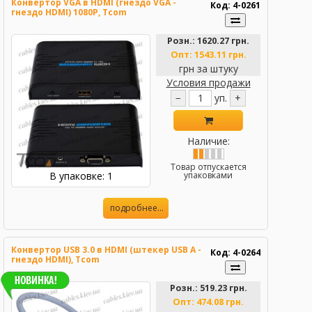
Конвертор VGA в HDMI (гнездо VGA -
Код: 4-0261
гнездо HDMI) 1080Р, Tcom
Розн.:
1620.27 грн.
Опт:
1543.11 грн.
грн за штуку
Условия продажи
−
уп.
+
Наличие:
Товар отпускается
В упаковке: 1
упаковками
подробнее...
Конвертор USB 3.0 в HDMI (штекер USB A -
Код: 4-0264
гнездо HDMI), Tcom
Розн.:
519.23 грн.
Опт:
474.08 грн.