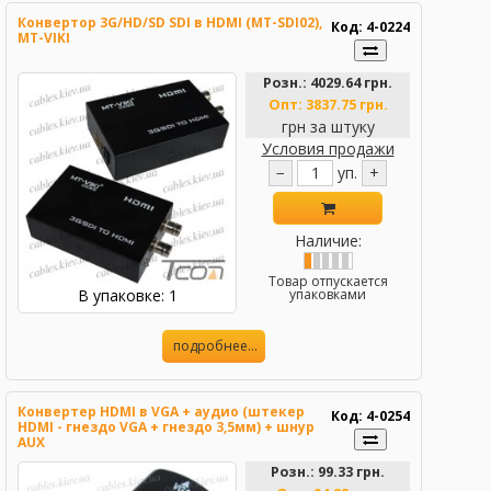
Конвертор 3G/HD/SD SDI в HDMI (MT-SDI02),
Код: 4-0224
MT-VIKI
Розн.:
4029.64 грн.
Опт:
3837.75 грн.
грн за штуку
Условия продажи
−
уп.
+
Наличие:
Товар отпускается
В упаковке: 1
упаковками
подробнее...
Конвертер HDMI в VGA + аудио (штекер
Код: 4-0254
HDMI - гнездо VGA + гнездо 3,5мм) + шнур
AUX
Розн.:
99.33 грн.