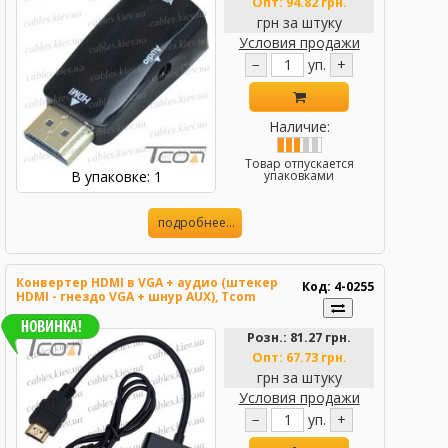
Опт:
94.82 грн.
грн за штуку
Условия продажи
−
уп.
+
Наличие:
Товар отпускается
В упаковке: 1
упаковками
подробнее...
Конвертер HDMI в VGA + аудио (штекер
Код: 4-0255
HDMI - гнездо VGA + шнур AUX), Tcom
Розн.:
81.27 грн.
Опт:
67.73 грн.
грн за штуку
Условия продажи
−
уп.
+