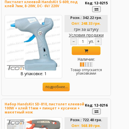
Пистолет клеевой HandsKit S-609, под
Код: 12-0215
клей 7мм, 8-20W, DC- 6V/ 220V
Розн.:
342.22 грн.
Опт:
248.33 грн.
грн за штуку
Условия продажи
−
уп.
+
Наличие:
Товар отпускается
В упаковке: 1
упаковками
подробнее...
Набор HandsKit SD-810, пистолет клеевой
Код: 12-0216
100W + клей 11мм + пинцет + кусачки +
макетный нож
Розн.:
722.40 грн.
Опт:
568.89 грн.