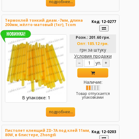
подробнее...
Термоклей тонкий диам.-7мм, длина
Код: 12-0277
200мм, жёлто-матовый (1кг), Tcom
Розн.:
201.60 грн.
Опт:
185.12 грн.
грн за штуку
Условия продажи
−
уп.
+
Наличие:
Товар отпускается
В упаковке: 1
упаковками
подробнее...
Пистолет клеящий ZD-7А под клей 11мм,
Код: 12-0203
80W, в блистере, Zhongdi