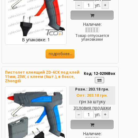
−
уп.
+
Наличие:
Товар отпускается
В упаковке: 1
упаковками
подробнее...
Пистолет клеящий ZD-6CK под клей
Код: 12-0206Box
11мм, 25W, с клеем (6шт.), в боксе,
Zhongdi
Розн.:
203.18 грн.
Опт:
203.18 грн.
грн за штуку
Условия продажи
−
уп.
+
Наличие: