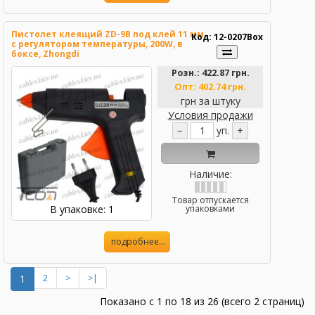
Пистолет клеящий ZD-9В под клей 11 мм,
Код: 12-0207Box
c регулятором температуры, 200W, в
боксе, Zhongdi
Розн.:
422.87 грн.
Опт:
402.74 грн.
грн за штуку
Условия продажи
−
уп.
+
Наличие:
Товар отпускается
В упаковке: 1
упаковками
подробнее...
1
2
>
>|
Показано с 1 по 18 из 26 (всего 2 страниц)