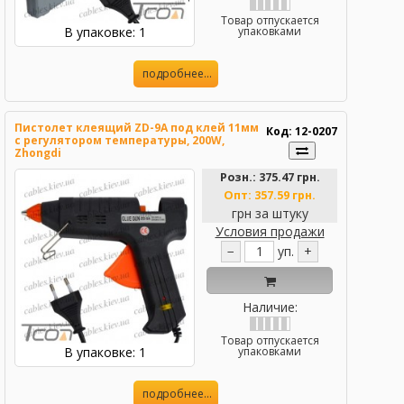
Товар отпускается
В упаковке: 1
упаковками
подробнее...
Пистолет клеящий ZD-9A под клей 11мм
Код: 12-0207
c регулятором температуры, 200W,
Zhongdi
Розн.:
375.47 грн.
Опт:
357.59 грн.
грн за штуку
Условия продажи
−
уп.
+
Наличие:
Товар отпускается
В упаковке: 1
упаковками
подробнее...