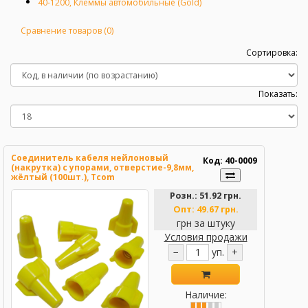
40-1200, Клеммы автомобильные (Gold)
Сравнение товаров (0)
Сортировка:
Показать:
Соединитель кабеля нейлоновый
Код: 40-0009
(накрутка) c упорами, отверстие-9,8мм,
жёлтый (100шт.), Tcom
Розн.:
51.92 грн.
Опт:
49.67 грн.
грн за штуку
Условия продажи
−
уп.
+
Наличие: