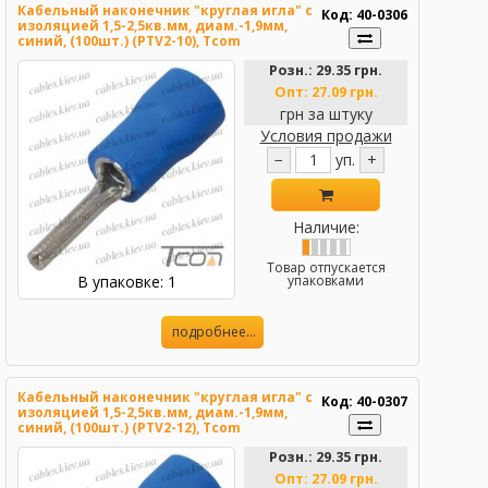
Кабельный наконечник "круглая игла" с
Код: 40-0306
изоляцией 1,5-2,5кв.мм, диам.-1,9мм,
синий, (100шт.) (PTV2-10), Tcom
Розн.:
29.35 грн.
Опт:
27.09 грн.
грн за штуку
Условия продажи
−
уп.
+
Наличие:
Товар отпускается
В упаковке: 1
упаковками
подробнее...
Кабельный наконечник "круглая игла" с
Код: 40-0307
изоляцией 1,5-2,5кв.мм, диам.-1,9мм,
синий, (100шт.) (PTV2-12), Tcom
Розн.:
29.35 грн.
Опт:
27.09 грн.