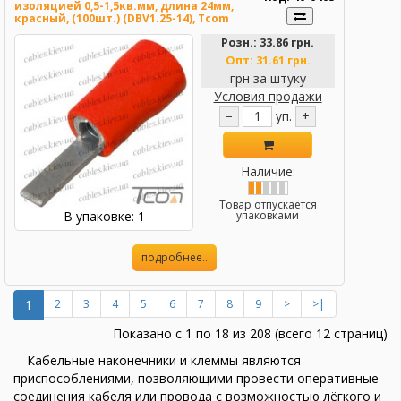
изоляцией 0,5-1,5кв.мм, длина 24мм,
красный, (100шт.) (DBV1.25-14), Tcom
Розн.:
33.86 грн.
Опт:
31.61 грн.
грн за штуку
Условия продажи
−
уп.
+
Наличие:
Товар отпускается
В упаковке: 1
упаковками
подробнее...
1
2
3
4
5
6
7
8
9
>
>|
Показано с 1 по 18 из 208 (всего 12 страниц)
Кабельные наконечники и клеммы являются
приспособлениями, позволяющими провести оперативные
соединения кабеля или провода с возможностью лёгкого и