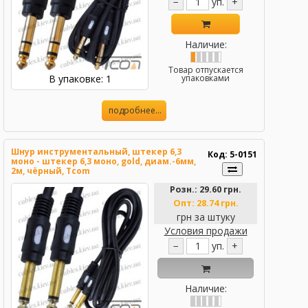
−
уп.
+
Наличие:
Товар отпускается
В упаковке: 1
упаковками
подробнее...
Шнур инструментальный, штекер 6,3
Код: 5-0151
моно - штекер 6,3 моно, gold, диам.-6мм,
2м, чёрный, Tcom
Розн.:
29.60 грн.
Опт:
28.74 грн.
грн за штуку
Условия продажи
−
уп.
+
Наличие: