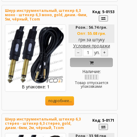
Шнур инструментальный, штекер 6,3
Код: 5-0153
моно - штекер 6,3 моно, gold, диам.-6мм,
5м, чёрный, Tcom
Розн.:
56.74 грн.
Опт:
55.08 грн.
грн за штуку
Условия продажи
−
уп.
+
Наличие:
Товар отпускается
В упаковке: 1
упаковками
подробнее...
Шнур инструментальный, штекер 6,3
Код: 5-0171
стерео - штекер 6,3 стерео, gold,
диам.-6мм, 2м, чёрный, Tcom
Розн.:
33.98 грн.