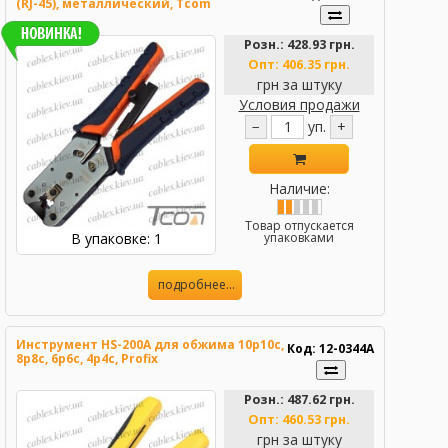
(RJ-45), металлический, Tcom
Розн.:
428.93 грн.
Опт:
406.35 грн.
грн за штуку
Условия продажи
−
уп.
+
Наличие:
Товар отпускается
В упаковке: 1
упаковками
подробнее...
Инструмент HS-200A для обжима 10p10c,
Код: 12-0344A
8p8c, 6p6c, 4p4c, Profix
Розн.:
487.62 грн.
Опт:
460.53 грн.
грн за штуку