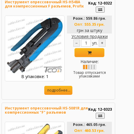
Инструмент опрессовочный HS-H548A
Код: 12-0322
для компрессионных F разъемов, Profix
Розн.:
559.86 грн.
Опт:
555.35 грн.
грн за штуку
Условия продажи
−
уп.
+
Наличие:
Товар отпускается
В упаковке: 1
упаковками
подробнее...
Инструмент опрессовочный HS-5081R для
Код: 12-0323
компрессионных "F" разъемов
Розн.:
465.05 грн.
Опт:
460.53 грн.