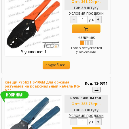
Опт:
361.20 грн.
грн за штуку
Условия продажи
−
уп.
+
Наличие:
Товар отпускается
В упаковке: 1
упаковками
подробнее...
Клещи Profix HS-106M для обжима
Код: 12-0311
разъёмов на коаксиальный кабель RG-
6;11
Розн.:
401.84 грн.
Опт:
383.78 грн.
грн за штуку
Условия продажи
−
уп.
+