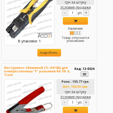
грн за штуку
Условия продажи
−
уп.
+
Наличие:
Товар отпускается
В упаковке: 1
упаковками
подробнее...
Инструмент обжимной (TL-H518A) для
Код: 12-0324
компрессионных "F" разъемов RG-59; 6,
Tcom
Розн.:
155.77 грн.
Опт:
153.51 грн.
грн за штуку
Условия продажи
−
уп.
+