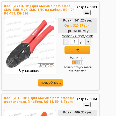
Клещи YTH-301J для обжима разъёмов
Код: 12-0303
SMA, SMB, MCX, SMC, TNC на кабель RG-174,
RG-179, RG-316
Розн.:
361.20 грн.
Опт:
320.57 грн.
грн за штуку
Условия продажи
−
уп.
+
Наличие:
Товар отпускается
В упаковке: 1
упаковками
подробнее...
Клещи HT-301C для обжима разъёмов на
Код: 12-0304
коаксиальный кабель RG-58; 59; 6, Tcom
Розн.:
406.35 грн.