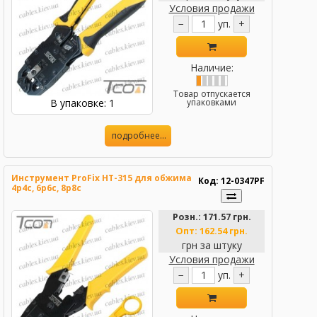
Условия продажи
−
уп.
+
Наличие:
Товар отпускается
В упаковке: 1
упаковками
подробнее...
Инструмент ProFix HT-315 для обжима
Код: 12-0347PF
4p4c, 6p6c, 8p8c
Розн.:
171.57 грн.
Опт:
162.54 грн.
грн за штуку
Условия продажи
−
уп.
+