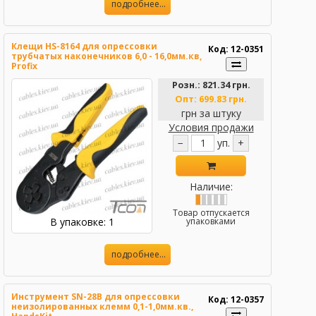
подробнее...
Клещи HS-8164 для опрессовки
Код: 12-0351
трубчатых наконечников 6,0 - 16,0мм.кв,
Profix
Розн.:
821.34 грн.
Опт:
699.83 грн.
грн за штуку
Условия продажи
−
уп.
+
Наличие:
Товар отпускается
В упаковке: 1
упаковками
подробнее...
Инструмент SN-28B для опрессовки
Код: 12-0357
неизолированных клемм 0,1-1,0мм.кв.,