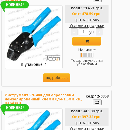
HandsKit
Розн.:
514.71 грн.
Опт:
478.59 грн.
грн за штуку
Условия продажи
−
уп.
+
Наличие:
Товар отпускается
В упаковке: 1
упаковками
подробнее...
Инструмент SN-48B для опрессовки
Код: 12-0358
неизолированный клемм 0,14-1,5мм.кв.,
HandsKit
Розн.:
415.38 грн.
Опт:
397.32 грн.
грн за штуку
Условия продажи