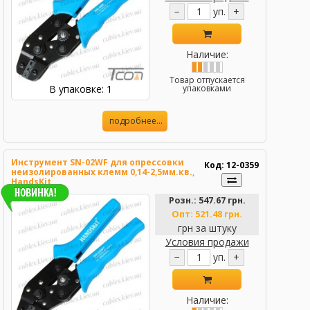
−
уп.
+
Наличие:
Товар отпускается
В упаковке: 1
упаковками
подробнее...
Инструмент SN-02WF для опрессовки
Код: 12-0359
неизолированных клемм 0,14-2,5мм.кв.,
HandsKit
Розн.:
547.67 грн.
Опт:
521.48 грн.
грн за штуку
Условия продажи
−
уп.
+
Наличие: