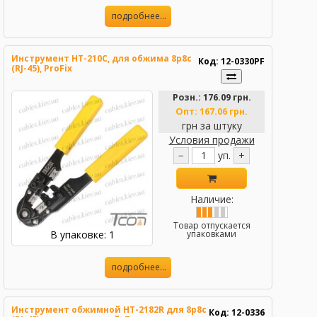
подробнее...
Инструмент HT-210C, для обжима 8p8c
Код: 12-0330PF
(RJ-45), ProFix
Розн.:
176.09 грн.
Опт:
167.06 грн.
грн за штуку
Условия продажи
−
уп.
+
Наличие:
Товар отпускается
В упаковке: 1
упаковками
подробнее...
Инструмент обжимной НТ-2182R для 8р8с
Код: 12-0336