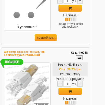
−
уп.
+
Наличие:
Товар отпускается
В упаковке: 1
упаковками
подробнее...
Штекер 8p8c (RJ-45) cat.-5E,
Код: 1-0758
безинструментальный
Розн.:
47.41 грн.
Опт:
39.73 грн.
грн за штуку
Условия продажи
−
уп.
+
Наличие: