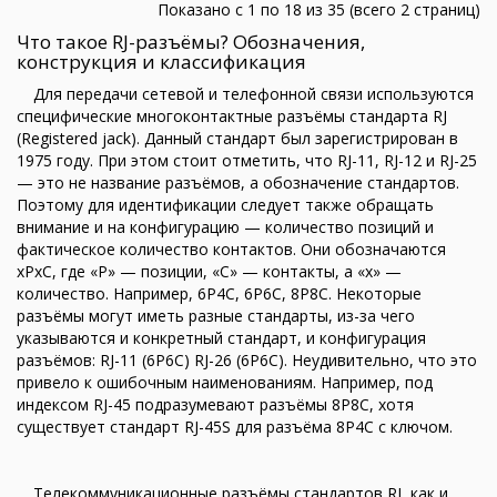
Показано с 1 по 18 из 35 (всего 2 страниц)
Что такое RJ-разъёмы? Обозначения,
конструкция и классификация
Для передачи сетевой и телефонной связи используются
специфические многоконтактные разъёмы стандарта RJ
(Registered jack). Данный стандарт был зарегистрирован в
1975 году. При этом стоит отметить, что RJ-11, RJ-12 и RJ-25
— это не название разъёмов, а обозначение стандартов.
Поэтому для идентификации следует также обращать
внимание и на конфигурацию — количество позиций и
фактическое количество контактов. Они обозначаются
xPxC, где «P» — позиции, «C» — контакты, а «х» —
количество. Например, 6P4C, 6P6C, 8P8C. Некоторые
разъёмы могут иметь разные стандарты, из-за чего
указываются и конкретный стандарт, и конфигурация
разъёмов: RJ-11 (6P6C) RJ-26 (6P6C). Неудивительно, что это
привело к ошибочным наименованиям. Например, под
индексом RJ-45 подразумевают разъёмы 8P8C, хотя
существует стандарт RJ-45S для разъёма 8P4C с ключом.
Телекоммуникационные разъёмы стандартов RJ, как и