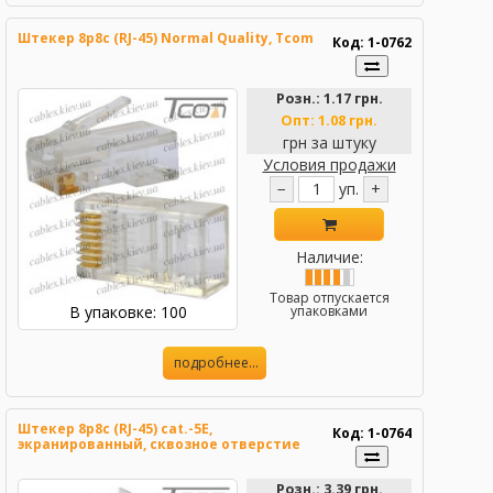
Штекер 8р8с (RJ-45) Normal Quality, Tcom
Код: 1-0762
Розн.:
1.17 грн.
Опт:
1.08 грн.
грн за штуку
Условия продажи
−
уп.
+
Наличие:
Товар отпускается
В упаковке: 100
упаковками
подробнее...
Штекер 8p8c (RJ-45) cat.-5E,
Код: 1-0764
экранированный, сквозное отверстие
Розн.:
3.39 грн.