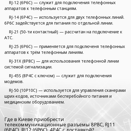
RJ-12 (6P6C) — служит для подключения телефонных
аппаратов к телефонным станциям.
RJ-14 (6P4C) — используется для двух телефонных линий.
6P6C задействуется для питания по отдельной линии.
RJ-21 (50-ти контактный) — рассчитан на подключение к
АТС.
RJ-25 (6P6C) — применяется для подключеня телефонных
аппаратов к трём телефонным линиям.
RJ-31X (8P8C) — для использования телефонной линии
системой сигнализации.
RJ-45S (8P4C с ключом) — служит для подключения
модемов.
RJ-50 (10P10C) — используется для управления сканерами
шрих-кодов, источниками бесперебойного питания и
медицинским оборудованием.
Где в Киеве приобрести
телекоммуникационные разъёмы 8P8C, RJ11
(6Р4С), RJ12 (6Р6С), 4Р4С с доставкой?