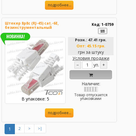
подробнее...
Штекер 8p8c (RJ-45) cat.-6E,
Код: 1-0759
безинструментальный
Розн.:
47.41 грн.
Опт:
45.15 грн.
грн за штуку
Условия продажи
−
уп.
+
Наличие:
Товар отпускается
В упаковке: 5
упаковками
подробнее...
1
2
>
>|