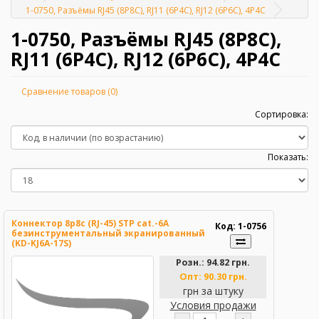
Главная
1-0750, Разъёмы RJ45 (8P8C), RJ11 (6Р4С), RJ12 (6Р6С), 4Р4С
1-0750, Разъёмы RJ45 (8P8C),
RJ11 (6Р4С), RJ12 (6Р6С), 4Р4С
Сравнение товаров (0)
Сортировка:
Показать:
Коннектор 8p8c (RJ-45) STP cat.-6A
Код: 1-0756
безинструментальный экранированный
(KD-KJ6A-17S)
Розн.:
94.82 грн.
Опт:
90.30 грн.
грн за штуку
Условия продажи