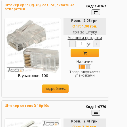
Штекер 8р8с (RJ-45), cat.-5E, сквозные
Код: 1-0767
отверстия
Розн.:
2.03 грн.
Опт:
1.90 грн.
грн за штуку
Условия продажи
−
уп.
+
Наличие:
Товар отпускается
В упаковке: 100
упаковками
подробнее...
Штекер сетевой 10p10c
Код: 1-0770
Розн.:
2.41 грн.
Опт:
2.29 грн.