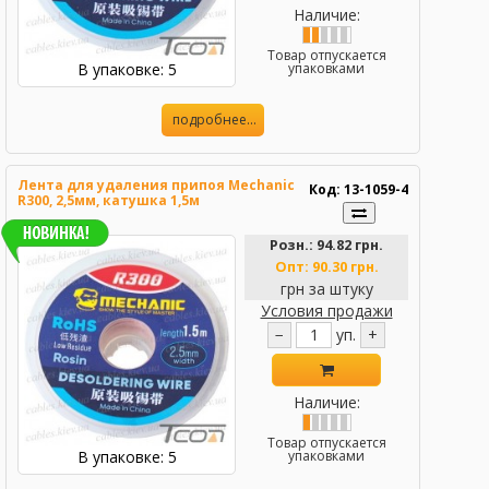
Наличие:
Товар отпускается
В упаковке: 5
упаковками
подробнее...
Лента для удаления припоя Mechanic
Код: 13-1059-4
R300, 2,5мм, катушка 1,5м
Розн.:
94.82 грн.
Опт:
90.30 грн.
грн за штуку
Условия продажи
−
уп.
+
Наличие:
Товар отпускается
В упаковке: 5
упаковками