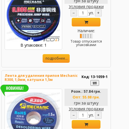
грн за штуку
Условия продажи
−
уп.
+
Наличие:
Товар отпускается
В упаковке: 1
упаковками
подробнее...
Лента для удаления припоя Mechanic
Код: 13-1059-1
R300, 1,0мм, катушка 1,5м
Розн.:
57.84 грн.
Опт:
55.08 грн.
грн за штуку
Условия продажи
−
уп.
+