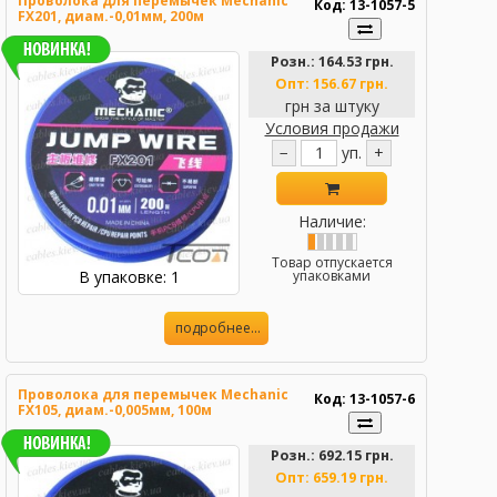
Проволока для перемычек Mechanic
Код: 13-1057-5
FX201, диам.-0,01мм, 200м
Розн.:
164.53 грн.
Опт:
156.67 грн.
грн за штуку
Условия продажи
−
уп.
+
Наличие:
Товар отпускается
В упаковке: 1
упаковками
подробнее...
Проволока для перемычек Mechanic
Код: 13-1057-6
FX105, диам.-0,005мм, 100м
Розн.:
692.15 грн.
Опт:
659.19 грн.