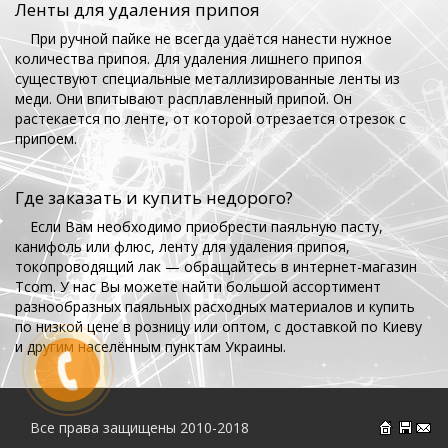
Ленты для удаления припоя
При ручной пайке не всегда удаётся нанести нужное
количества припоя. Для удаления лишнего припоя
существуют специальные металлизированные ленты из
меди. Они впитывают расплавленный припой. Он
растекается по ленте, от которой отрезается отрезок с
припоем.
Где заказать и купить недорого?
Если Вам необходимо приобрести паяльную пасту,
канифоль или флюс, ленту для удаления припоя,
токопроводящий лак — обращайтесь в интернет-магазин
Tcom. У нас Вы можете найти большой ассортимент
разнообразных паяльных расходных материалов и купить
по низкой цене в розницу или оптом, с доставкой по Киеву
и другим населённым пунктам Украины.
Все права защищены 2010-2018
На главн
Об