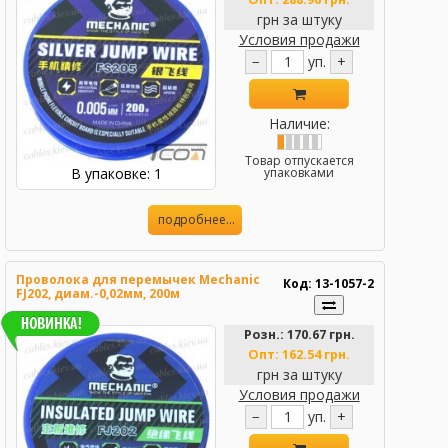
грн за штуку
Условия продажи
−
уп.
+
Наличие:
Товар отпускается
В упаковке: 1
упаковками
подробнее...
Проволока для перемычек Mechanic
Код: 13-1057-2
FJ202, диам.-0,02мм, 200м
Розн.:
170.67 грн.
Опт:
162.54 грн.
грн за штуку
Условия продажи
−
уп.
+