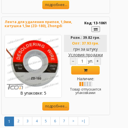
подробнее...
Лента для удаления припоя, 1,0мм,
Код: 13-1061
катушка 1,5м (ZD-180), Zhongdi
Розн.:
39.82 грн.
Опт:
37.93 грн.
грн за штуку
Условия продажи
−
уп.
+
Наличие:
Товар отпускается
В упаковке: 5
упаковками
подробнее...
1
2
3
4
5
6
7
>
>|