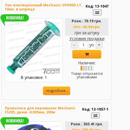
Лак изоляционный Mechanic UVH900-LY,
Код: 13-1047
10мл. в шприце
Розн.:
70.19 грн.
Опт:
66.84 грн.
грн за штуку
Условия продажи
−
уп.
+
Наличие:
Товар отпускается
В упаковке: 1
упаковками
подробнее...
Проволока для перемычек Mechanic
Код: 13-1057-1
FS205, диам.-0,005мм, 200м
Розн.:
303.41 грн.
Опт:
288.96 грн.