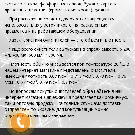
скотч со стекла, фарфора, металлов, бумаги, картона,
древесины, пластика (кроме полистирола), фольги.
При распылении средств для очистки запрещается
использовать их у источников огня, раскалённых
предметов и на работающем оборудовании.
Характеристики очистителей — это объём и плотность.
Чаще всего очистители выпускают в спреях ёмкостью 200
мл, 400 мл, 600 мл., 1000 мл.
Плотность обычно указывается при температуре 20 °C. В
нашем интернет-магазине представлены очистители,
3
3
3
имеющие плотность 0,67 г/см
, 0,713 г/см
, 0,73 г/см
, 0,76
3
3
3
3
г/см
, 0,77 г/см
, 0,79 г/см
, 0,8 г/см
.
По вопросам покупки очистителей обращайтесь в наш
интернет-магазин. Cables.kiev.ua предлагает как розничную,
так и оптовую продажу. Почтовыми службами доставки
отправляем по Украине. Для консультации можно
обратиться к нашим менеджерам.