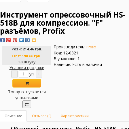
Инструмент опрессовочный HS-
518B для компрессион. "F"
разъёмов, Profix
Производитель:
Profix
Розн:
214.46 грн.
Код: 12-0321
Опт:
198.66 грн.
В упаковке: 1
за штуку
Наличие: Есть в наличии
Условия продажи
−
уп.
+
Товар отпускается
упаковками
Описание
Отзывов (0)
Характеристики
Обжимной
инструмент
Profix
HS-518B
дл