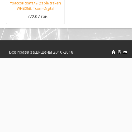
трассоискатель (cable traker)
WH806B, Tcom-Digital
772.07 грн.
Все права защищены 2010-2018
На главн
Об