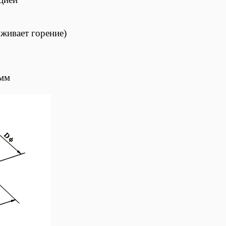
живает горение)
мм