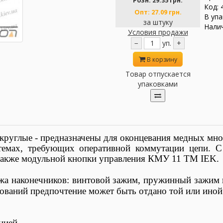
Розн:
29.35 грн.
Код: 
Опт:
27.09 грн.
В упа
за штуку
Налич
Условия продажи
−
уп.
+
В корзину
Товар отпускается
упаковками
круглые - предназначены для оконцевания медных мн
стемах, требующих оперативной коммутации цепи. 
также модульной кнопки управления КМУ 11 TM IEK.
жа наконечников: винтовой зажим, пружинный зажим и
ований предпочтение может быть отдано той или ино
яцией