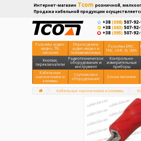
Tcom
Интернет-магазин
розничной, мелкооп
Продажа кабельной продукции осуществляется
+38
(098)
507-92-
+38
(063)
507-92-
+38
(095)
507-92-
Разъемы аудио-
Переходники
Разъёмы BNC,
видео, ТВ,
аудио-видео и
TNC, UHF, N, SMA
питания
телевизионные
Радиотехническое
Контрольно-
Кнопки,
оборудование и
измерительные
переключатели
инструмент
приборы
Кабельные
Спутниковое
наконечники и
Блоки питания
оборудование
клеммы
Кабельные наконечники и клеммы
К
Главная