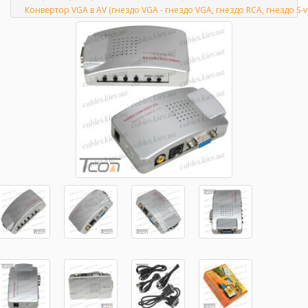
Главная
Конвертор VGA в AV (гнездо VGA - гнездо VGA, гнездо RCA, гнездо S-v