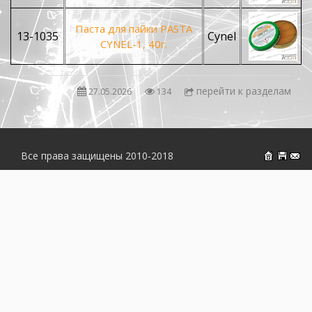
Паста для пайки PASTA
13-1035
Cynel
CYNEL-1, 40г.
перейти к разделам
27.05.2026
134
Все права защищены 2010-2018
На главн
Об