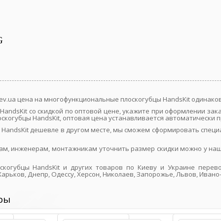
G
iev.ua цена на многофункциональные плоскогубцы HandsKit одинако
andsKit со скидкой по оптовой цене, укажите при оформлении за
когубцы HandsKit, оптовая цена устанавливается автоматически пр
 HandsKit дешевле в другом месте, мы сможем сформировать специ
ам, инженерам, монтажникам уточнить размер скидки можно у наш
когубцы HandsKit и других товаров по Киеву и Украине перево
арьков, Днепр, Одессу, Херсон, Николаев, Запорожье, Львов, Ивано
ры