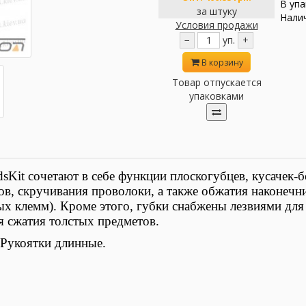
В упа
за штуку
Налич
Условия продажи
−
уп.
+
В корзину
Товар отпускается
упаковками
it сочетают в себе функции плоскогубцев, кусачек-
в, скручивания проволоки, а также обжатия наконечни
ых клемм). Кроме этого, губки снабжены лезвиями для
ля сжатия толстых предметов.
 Рукоятки длинные.