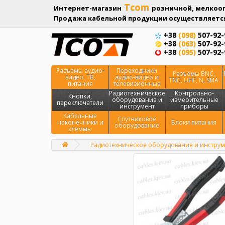
Tcom
Интернет-магазин
розничной, мелкооп
Продажа кабельной продукции осуществляется
+38
(098)
507-92-
+38
(063)
507-92-
+38
(095)
507-92-
Разъемы аудио-
Переходники
Разъёмы BNC,
видео, ТВ,
аудио-видео и
TNC, UHF, N, SMA
питания
телевизионные
Радиотехническое
Контрольно-
Кнопки,
оборудование и
измерительные
переключатели
инструмент
приборы
Кабельные
Спутниковое
наконечники и
Блоки питания
оборудование
клеммы
Радиотехническое оборудование и инструм
Главная