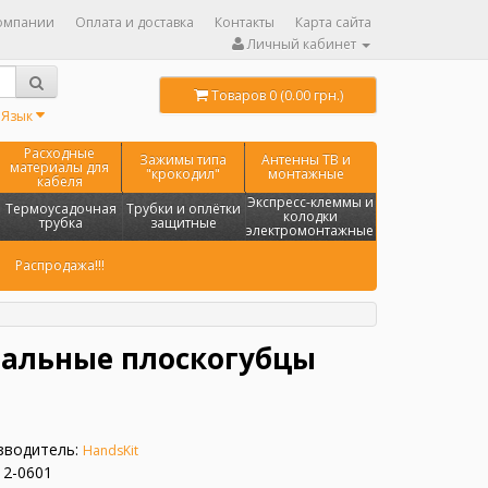
омпании
Оплата и доставка
Контакты
Карта сайта
Личный кабинет
Товаров 0 (0.00 грн.)
Язык
Расходные
Зажимы типа
Антенны ТВ и
материалы для
"крокодил"
монтажные
кабеля
Экспресс-клеммы и
Термоусадочная
Трубки и оплётки
колодки
трубка
защитные
электромонтажные
Распродажа!!!
альные плоскогубцы
зводитель:
HandsKit
12-0601