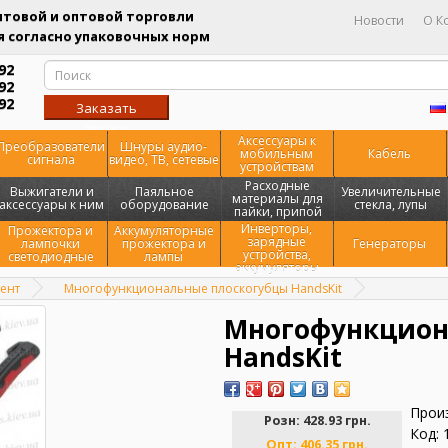
товой и оптовой торговли
Новости
О К
 согласно упаковочных норм
92
92
92
Заказать
звонок
Аксессуары к
Преобразователи
Шнуры аудио-
мобильным
Кабель
сигнала
видео, ТВ, сетевые
устройствам
Расходные
Выжигатели и
Паяльное
Увеличительные
материалы для
аксессуары к ним
оборудование
стекла, лупы
пайки, припой
Инверторы,
Прожектора и
Аккумуляторные
зарядные
лампочки
прожектора и
Генераторы
устройства,
светодиодные
лампы
аккумуляторы
ент
Многофункциональные плоскогубцы HandsKit
Многофункцион
HandsKit
Прои
Розн:
428.93 грн.
Код: 
Опт:
406.35 грн.