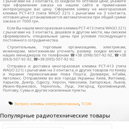
с рычагами на 3 контакта, со скидкой по оптовой цене, укажите
при оформлении заказа на нашем сайте в примечании
интересующую вас цену. Оформляя заявку на многоразовая
клемма PCT-413 (типа WAGО 221) с рычагами на 3 контакта,
оптовая цена устанавливается автоматически при общей сумме
заказа от 7000 грн.
Если Вы нашли многоразовая клемма PCT-413 (типа WAGО 221)
с рычагами на 3 контакта, дешевле в другом месте, мы сможем
сформировать специальные цены при условии последующего
постоянного сотрудничества.
Строительным, торговым организациям, электрикам,
инженерам, монтажникам уточнить размер скидки можно у
наших менеджеров по телефонам ☎+38 (098)-507-92-92, ☎+38
(063)-507-92-92, ☎+38 (095)-507-92-92.
Отправка и доставка многоразовая клемма PCT-413 (типа
WAGО 221) с рычагами на 3 контакта, и других товаров по Киеву
и Украине перевозчиками Нова Пошта, Деливери, ІнТайм,
Автолюкс. Отправляем во все города Украины: Киев, Житомир,
Харьков, Днепр, Одессу, Херсон, Николаев, Запорожье, Львов,
Ивано-Франковск, Тернополь, Луцк, Ужгород, Кропивницкий,
Полтаву, Сумы и другие населенные пункты.
,
Экспресс-клеммы электромонтажные
TCOM
Популярные радиотехнические товары