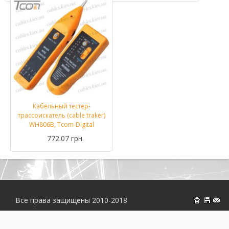
Кабельный тестер-
трассоискатель (cable traker)
WH806B, Tcom-Digital
772.07 грн.
Все права защищены 2010-2018
На главн
Об