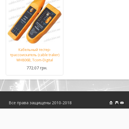
Кабельный тестер-
трассоискатель (cable traker)
WH806B, Tcom-Digital
772.07 грн.
Все права защищены 2010-2018
На главн
Об