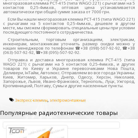
многоразовая клемма PCT-415 (типа WAGО 221) с рычагами на 5
контактов 0,25-4мм.кв., оптовая цена устанавливается
автоматически при общей сумме заказа от 7000 грн.
Если Вы нашли многоразовая клемма PCT-415 (типа WAGО 221)
с рычагами на 5 контактов 0,25-4мм.кв., дешевле в другом
месте, мы сможем сформировать специальные цены при условии
последующего постоянного сотрудничества.
Строительным, торговым организациям, электрикам,
инженерам, монтажникам уточнить размер скидки можно у
наших менеджеров по телефонам ☎+38 (098)-507-92-92, ☎+38
(063)-507-92-92, ☎+38 (095)-507-92-92.
Отправка и доставка многоразовая клемма PCT-415 (типа
WAGО 221) с рычагами на 5 контактов 0,25-4мм.кв., и других
товаров по Киеву и Украине перевозчиками Нова Пошта,
Деливери, ІнТайм, Автолюкс. Отправляем во все города Украины:
Киев, Житомир, Харьков, Днепр, Одессу, Херсон, Николаев,
Запорожье, Львов, Ивано-Франковск, Тернополь, Луцк, Ужгород,
Кропивницкий, Полтаву, Сумы и другие населенные пункты.
,
Экспресс-клеммы
электромонтажные
Популярные радиотехнические товары