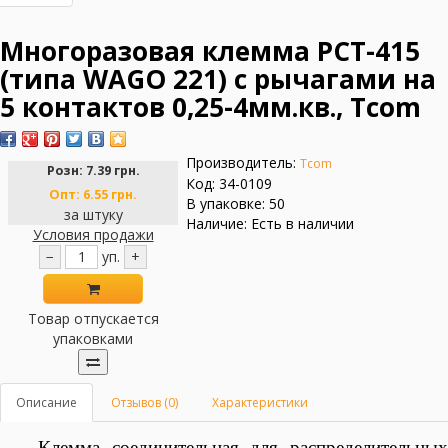
Многоразовая клемма PCT-415
(типа WAGО 221) с рычагами на
5 контактов 0,25-4мм.кв., Tcom
Производитель:
Tcom
Розн:
7.39 грн.
Код: 34-0109
Опт:
6.55 грн.
В упаковке: 50
за штуку
Наличие: Есть в наличии
Условия продажи
−
уп.
+
Товар отпускается
упаковками
Описание
Отзывов (0)
Характеристики
Клемма соединительная для распределительных