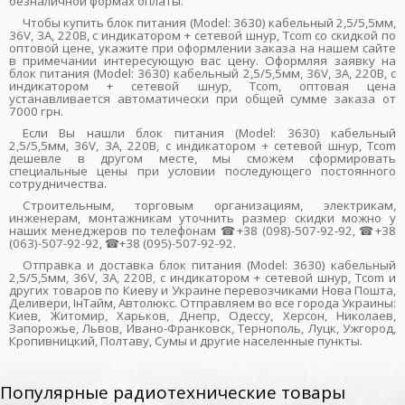
безналичной формах оплаты.
Чтобы купить блок питания (Model: 3630) кабельный 2,5/5,5мм,
36V, 3A, 220В, с индикатором + сетевой шнур, Tcom со скидкой по
оптовой цене, укажите при оформлении заказа на нашем сайте
в примечании интересующую вас цену. Оформляя заявку на
блок питания (Model: 3630) кабельный 2,5/5,5мм, 36V, 3A, 220В, с
индикатором + сетевой шнур, Tcom, оптовая цена
устанавливается автоматически при общей сумме заказа от
7000 грн.
Если Вы нашли блок питания (Model: 3630) кабельный
2,5/5,5мм, 36V, 3A, 220В, с индикатором + сетевой шнур, Tcom
дешевле в другом месте, мы сможем сформировать
специальные цены при условии последующего постоянного
сотрудничества.
Строительным, торговым организациям, электрикам,
инженерам, монтажникам уточнить размер скидки можно у
наших менеджеров по телефонам ☎+38 (098)-507-92-92, ☎+38
(063)-507-92-92, ☎+38 (095)-507-92-92.
Отправка и доставка блок питания (Model: 3630) кабельный
2,5/5,5мм, 36V, 3A, 220В, с индикатором + сетевой шнур, Tcom и
других товаров по Киеву и Украине перевозчиками Нова Пошта,
Деливери, ІнТайм, Автолюкс. Отправляем во все города Украины:
Киев, Житомир, Харьков, Днепр, Одессу, Херсон, Николаев,
Запорожье, Львов, Ивано-Франковск, Тернополь, Луцк, Ужгород,
Кропивницкий, Полтаву, Сумы и другие населенные пункты.
Популярные радиотехнические товары