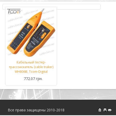
Кабельный тестер-
трассоискатель (cable traker)
WH806B, Tcom-Digital
772.07 грн.
Все права защищены 2010-2018
На главн
Об