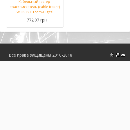
Кабельный тестер-
трассоискатель (cable traker)
WH806B, Tcom-Digital
772.07 грн.
Все права защищены 2010-2018
На главн
Об