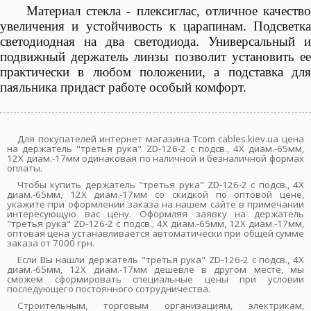
Материал стекла - плексиглас, отличное качество
увеличения и устойчивость к царапинам. Подсветка
светодиодная на два светодиода. Универсальный и
подвижный держатель линзы позволит установить ее
практически в любом положении, а подставка для
паяльника придаст работе особый комфорт.
Для покупателей интернет магазина Tcom cables.kiev.ua цена
на держатель "третья рука" ZD-126-2 с подсв., 4Х диам.-65мм,
12Х диам.-17мм одинаковая по наличной и безналичной формах
оплаты.
Чтобы купить держатель "третья рука" ZD-126-2 с подсв., 4Х
диам.-65мм, 12Х диам.-17мм со скидкой по оптовой цене,
укажите при оформлении заказа на нашем сайте в примечании
интересующую вас цену. Оформляя заявку на держатель
"третья рука" ZD-126-2 с подсв., 4Х диам.-65мм, 12Х диам.-17мм,
оптовая цена устанавливается автоматически при общей сумме
заказа от 7000 грн.
Если Вы нашли держатель "третья рука" ZD-126-2 с подсв., 4Х
диам.-65мм, 12Х диам.-17мм дешевле в другом месте, мы
сможем сформировать специальные цены при условии
последующего постоянного сотрудничества.
Строительным, торговым организациям, электрикам,