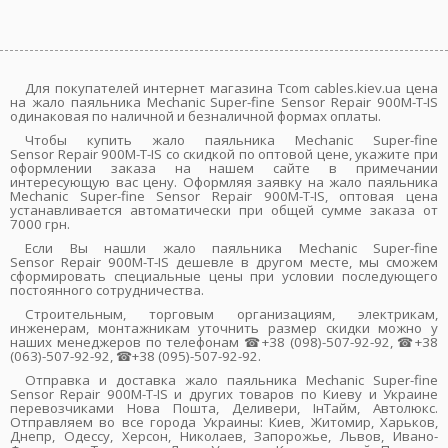
Для покупателей интернет магазина Tcom cables.kiev.ua цена
на жало паяльника Mechanic Super-fine Sensor Repair 900M-T-IS
одинаковая по наличной и безналичной формах оплаты.
Чтобы купить жало паяльника Mechanic Super-fine
Sensor Repair 900M-T-IS со скидкой по оптовой цене, укажите при
оформлении заказа на нашем сайте в примечании
интересующую вас цену. Оформляя заявку на жало паяльника
Mechanic Super-fine Sensor Repair 900M-T-IS, оптовая цена
устанавливается автоматически при общей сумме заказа от
7000 грн.
Если Вы нашли жало паяльника Mechanic Super-fine
Sensor Repair 900M-T-IS дешевле в другом месте, мы сможем
сформировать специальные цены при условии последующего
постоянного сотрудничества.
Строительным, торговым организациям, электрикам,
инженерам, монтажникам уточнить размер скидки можно у
наших менеджеров по телефонам ☎+38 (098)-507-92-92, ☎+38
(063)-507-92-92, ☎+38 (095)-507-92-92.
Отправка и доставка жало паяльника Mechanic Super-fine
Sensor Repair 900M-T-IS и других товаров по Киеву и Украине
перевозчиками Нова Пошта, Деливери, ІнТайм, Автолюкс.
Отправляем во все города Украины: Киев, Житомир, Харьков,
Днепр, Одессу, Херсон, Николаев, Запорожье, Львов, Ивано-