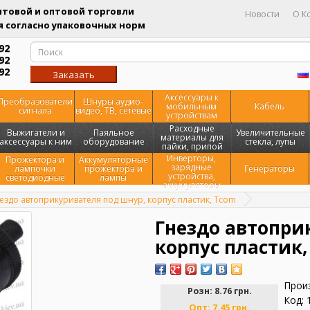
товой и оптовой торговли
Новости
О К
 согласно упаковочных норм
92
92
92
Заказать
звонок
Аксессуары к
Преобразователи
Шнуры аудио-
мобильным
Кабель
сигнала
видео, ТВ, сетевые
устройствам
Расходные
Выжигатели и
Паяльное
Увеличительные
материалы для
аксессуары к ним
оборудование
стекла, лупы
пайки, припой
Инверторы,
Прожектора и
Аккумуляторные
зарядные
лампочки
прожектора и
Генераторы
устройства,
светодиодные
лампы
аккумуляторы
ездо автоприкуривателя под шнур, корпус пластик, Tcom
Гнездо автопри
корпус пластик,
Прои
Розн:
8.76 грн.
Код: 
Опт:
7.45 грн.