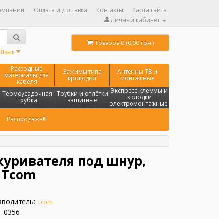
омпании
Оплата и доставка
Контакты
Карта сайта
Личный кабинет
Товаров 0 (0.00 грн.)
Язык
Расходные
Зажимы типа
Антенны ТВ и
материалы для
"крокодил"
монтажные
кабеля
Экспресс-клеммы и
Термоусадочная
Трубки и оплётки
колодки
трубка
защитные
электромонтажные
Распродажа!!!
куривателя под шнур,
 Tcom
зводитель:
Tcom
1-0356