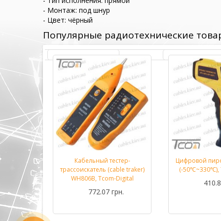
- Тип исполнения: прямой
- Монтаж: под шнур
- Цвет: чёрный
Популярные радиотехнические това
етр DT33B
Кабельный тестер-
Цифровой пир
Подробнее...
Подробнее...
m-Digital
трассоискатель (cable traker)
(-50℃~330℃), 
WH806B, Tcom-Digital
рн.
410.8
772.07 грн.