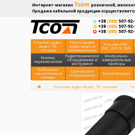
Tcom
Интернет-магазин
розничной, мелкооп
Продажа кабельной продукции осуществляется
+38
(098)
507-92-
+38
(063)
507-92-
+38
(095)
507-92-
Разъемы аудио-
Переходники
Разъёмы BNC,
видео, ТВ,
аудио-видео и
TNC, UHF, N, SMA
питания
телевизионные
Радиотехническое
Контрольно-
Кнопки,
оборудование и
измерительные
переключатели
инструмент
приборы
Кабельные
Спутниковое
наконечники и
Блоки питания
оборудование
клеммы
Разъемы аудио-видео, ТВ, питания
Гн
Главная