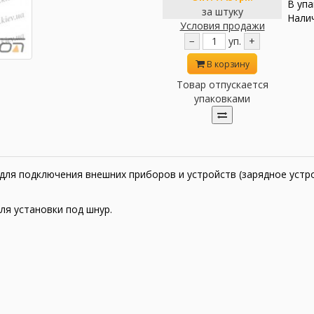
В упа
за штуку
Налич
Условия продажи
−
уп.
+
В корзину
Товар отпускается
упаковками
ля подключения внешних приборов и устройств (зарядное устрой
ля установки под шнур.