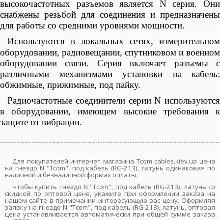
высокочастотных разъемов является N серия. Они
снабжены резьбой для соединения и предназначены
для работы со средними уровнями мощности.
Используются в
локальных сетях, измерительном
оборудовании, радиовещании, спутниковом и военном
оборудовании связи. Серия включает разъемы с
различными механизмами установки на кабель:
обжимные, прижимные, под пайку.
Радиочастотные соединители серии N используются
в оборудовании, имеющем высокие требования к
защите от вибрации.
Для покупателей интернет магазина Tcom cables.kiev.ua цена
на гнездо N "Tcom", под кабель (RG-213), латунь одинаковая по
наличной и безналичной формах оплаты.
Чтобы купить гнездо N "Tcom", под кабель (RG-213), латунь со
скидкой по оптовой цене, укажите при оформлении заказа на
нашем сайте в примечании интересующую вас цену. Оформляя
заявку на гнездо N "Tcom", под кабель (RG-213), латунь, оптовая
цена устанавливается автоматически при общей сумме заказа