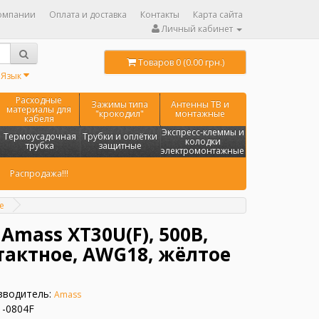
омпании
Оплата и доставка
Контакты
Карта сайта
Личный кабинет
Товаров 0 (0.00 грн.)
Язык
Расходные
Зажимы типа
Антенны ТВ и
материалы для
"крокодил"
монтажные
кабеля
Экспресс-клеммы и
Термоусадочная
Трубки и оплётки
колодки
трубка
защитные
электромонтажные
Распродажа!!!
е
Amass XT30U(F), 500В,
нтактное, AWG18, жёлтое
зводитель:
Amass
1-0804F