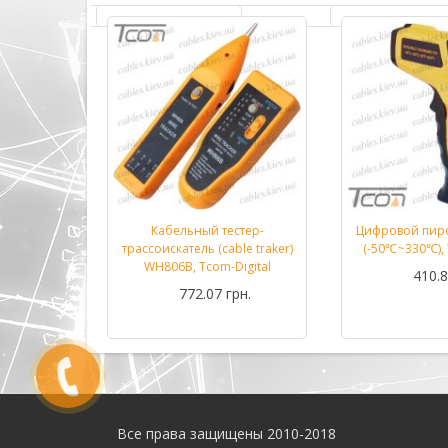
етр DT33B
Кабельный тестер-
Цифровой пир
Подробнее...
Подробнее...
m-Digital
трассоискатель (cable traker)
(-50℃~330℃), 
WH806B, Tcom-Digital
рн.
410.8
772.07 грн.
Все права защищены 2010-2018