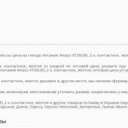
iev.ua цена на гнездо питания Amass XT30U(F), 2-х. контактное, 
-х. контактное, жёлтое со скидкой по оптовой цене, укажите п
питания Amass XT30U(F), 2-х. контактное, жёлтое, оптовая цена ус
-х. контактное, жёлтое дешевле в другом месте, мы сможем сформ
ам, инженерам, монтажникам уточнить размер скидки можно у наш
), 2-х. контактное, жёлтое и других товаров по Киеву и Украине пе
арьков, Днепр, Одессу, Херсон, Николаев, Запорожье, Львов, Ивано
ры