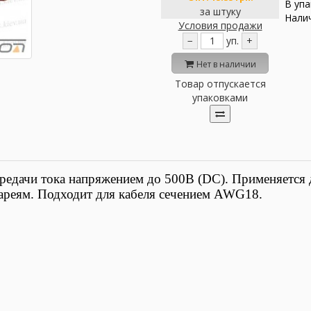
В упа
за штуку
Налич
Условия продажи
−
уп.
+
Нет в наличии
Товар отпускается
упаковками
редачи тока напряжением до 500В (DC). Применяется 
реям. Подходит для кабеля сечением AWG18.