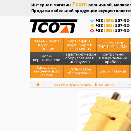
Tcom
Интернет-магазин
розничной, мелкооп
Продажа кабельной продукции осуществляется
+38
(098)
507-92-
+38
(063)
507-92-
+38
(095)
507-92-
Разъемы аудио-
Переходники
Разъёмы BNC,
видео, ТВ,
аудио-видео и
TNC, UHF, N, SMA
питания
телевизионные
Радиотехническое
Контрольно-
Кнопки,
оборудование и
измерительные
переключатели
инструмент
приборы
Кабельные
Спутниковое
наконечники и
Блоки питания
оборудование
клеммы
Разъемы аудио-видео, ТВ, питания
Гн
Главная