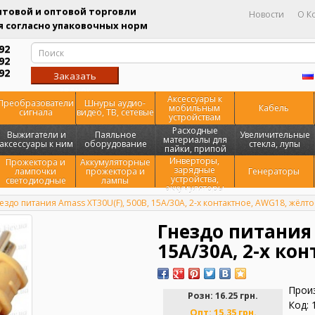
товой и оптовой торговли
Новости
О К
 согласно упаковочных норм
92
92
92
Заказать
звонок
Аксессуары к
Преобразователи
Шнуры аудио-
мобильным
Кабель
сигнала
видео, ТВ, сетевые
устройствам
Расходные
Выжигатели и
Паяльное
Увеличительные
материалы для
аксессуары к ним
оборудование
стекла, лупы
пайки, припой
Инверторы,
Прожектора и
Аккумуляторные
зарядные
лампочки
прожектора и
Генераторы
устройства,
светодиодные
лампы
аккумуляторы
ездо питания Amass XT30U(F), 500В, 15А/30А, 2-х контактное, AWG18, жёлто
Гнездо питания 
15А/30А, 2-х ко
Прои
Розн:
16.25 грн.
Код: 
Опт:
15.35 грн.