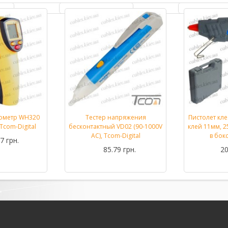
ометр WH320
Тестер напряжения
Пистолет кл
Подробнее...
Подробнее...
Tcom-Digital
бесконтактный VD02 (90-1000V
клей 11мм, 25
AC), Tcom-Digital
в бок
7 грн.
85.79 грн.
20