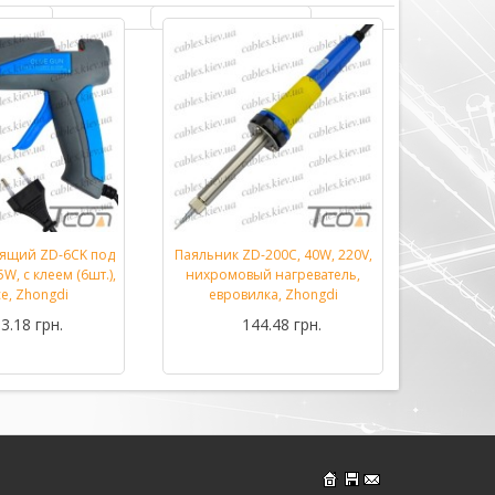
еящий ZD-6CK под
Паяльник ZD-200C, 40W, 220V,
Паяльник
Подробнее...
Подробнее...
W, с клеем (6шт.),
нихромовый нагреватель,
70W M
се, Zhongdi
евровилка, Zhongdi
3.18 грн.
144.48 грн.
На главную страницу
Обратная связь