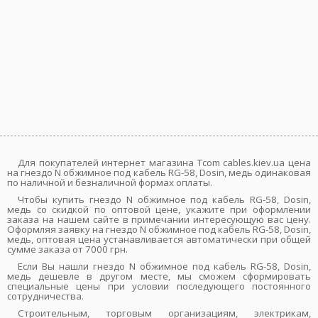
Для покупателей интернет магазина Tcom cables.kiev.ua цена
на гнездо N обжимное под кабель RG-58, Dosin, медь одинаковая
по наличной и безналичной формах оплаты.
Чтобы купить гнездо N обжим
ное под кабель RG-58, Dosin,
медь со скидкой по оптовой цене, укажите при оформлении
заказа на нашем сайте в примечании интересующую вас цену.
Оформляя заявку на гнездо N обжимное под кабель RG-58, Dosin,
медь, оптовая цена устанавливается автоматически при общей
сумме заказа от 7000 грн.
Если Вы нашли гнездо N обжимное под кабель RG-58, Dosin,
медь дешевле в другом месте, мы сможем сформировать
специальные цены при условии последующего постоянного
сотрудничества.
Строительным, торговым организациям, электрикам,