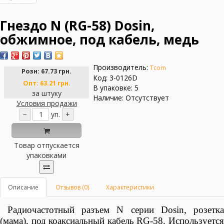
Гнездо N (RG-58) Dosin,
обжимное, под кабель, медь
Производитель:
Tcom
Розн:
67.73 грн.
Код: 3-0126D
Опт:
63.21 грн.
В упаковке: 5
за штуку
Наличие: Отсутствует
Условия продажи
−
уп.
+
Товар отпускается
упаковками
Описание
Отзывов (0)
Характеристики
Радиочастотный разъем N серии Dosin, розетка
(мама), под коаксиальный
кабель
RG-58. Используетс