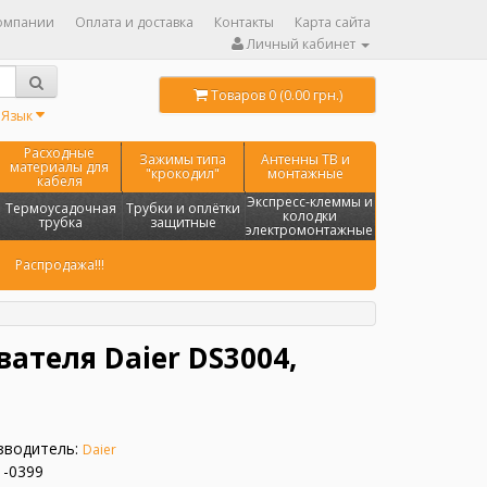
омпании
Оплата и доставка
Контакты
Карта сайта
Личный кабинет
Товаров 0 (0.00 грн.)
Язык
Расходные
Зажимы типа
Антенны ТВ и
материалы для
"крокодил"
монтажные
кабеля
Экспресс-клеммы и
Термоусадочная
Трубки и оплётки
колодки
трубка
защитные
электромонтажные
Распродажа!!!
ателя Daier DS3004,
зводитель:
Daier
1-0399