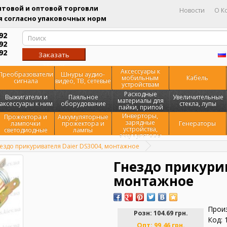
товой и оптовой торговли
Новости
О К
 согласно упаковочных норм
92
92
92
Заказать
звонок
Аксессуары к
Преобразователи
Шнуры аудио-
мобильным
Кабель
сигнала
видео, ТВ, сетевые
устройствам
Расходные
Выжигатели и
Паяльное
Увеличительные
материалы для
аксессуары к ним
оборудование
стекла, лупы
пайки, припой
Инверторы,
Прожектора и
Аккумуляторные
зарядные
лампочки
прожектора и
Генераторы
устройства,
светодиодные
лампы
аккумуляторы
ездо прикуривателя Daier DS3004, монтажное
Гнездо прикурив
монтажное
Прои
Розн:
104.69 грн.
Код: 
Опт:
99.46 грн.