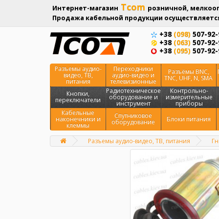
Tcom
Интернет-магазин
розничной, мелкооп
Продажа кабельной продукции осуществляется
+38
(098)
507-92-
+38
(063)
507-92-
+38
(095)
507-92-
Разъемы аудио-
Переходники
Разъёмы BNC,
видео, ТВ,
аудио-видео и
TNC, UHF, N, SMA
питания
телевизионные
Радиотехническое
Контрольно-
Кнопки,
оборудование и
измерительные
переключатели
инструмент
приборы
Кабельные
Спутниковое
наконечники и
Блоки питания
оборудование
клеммы
Разъемы аудио-видео, ТВ, питания
Гн
Главная