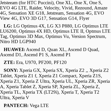
Jetsteeam (for HTC Puccini), One XL, One X, One S,
EVO 4G LTE, Raider, Velocity, Vivid, Rezound, Amaze
4G, Sensation XE G18, Jetstream, Sensation 4G, EVO
View 4G, EVO 3D G17, Sensation G14, Flyer
LG:
LG Optimus 4X, LG X3 P880, LG Optimus LTE
LU6200, Optimus 4X HD, Optimus LTE II, Optmus LTE
Tag, Optimus 3D Max, Optimus Vu, Version Spectrum,
Nitro HD LGP940
HUAWEI:
Ascend D, Quan XL, Ascend D Quad,
Ascend D1, Ascend P1 S, Ascend P1
ZTE:
Era, U970, PF200, PF120
SONY:
Xperia GX, Xperia SX, Xperia Z2 ,, Xperia Z2
Tablet, Xperia Z1 f, Xperia Z1 Compact, Xperia Z1S,
Xperia Z1, Xperia Z Ultra, Xperia UL, Xperia ZR, Xperia
A, Xperia Tablet Z, Xperia SP, Xperia ZL, Xperia Z,
Xperia TL, Xperia TX (LT29i), Xperia T, Xperia T2
Ultra, Xperia V
PANTECH:
Vega LTE