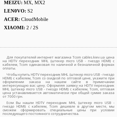
MEIZU:
MX, MX2
LEN0VO:
S2
ACER:
CloudMobile
XIAOMI:
2 / 2S
Для покупателей интернет магазина Tcom cables.kiev.ua цена
на HDTV переходник MHL (штекер micro USB - гнездо HDMI) с
кабелем, Tcom одинаковая по наличной и безналичной формах
оплаты.
Чтобы купить HDTV переходник MHL (штекер micro USB - гнездо
HDMI) с кабелем, Tcom со скидкой по оптовой цене, укажите при
оформлении заказа на нашем сайте в примечании
интересующую вас цену. Оформляя заявку на HDTV переходник
MHL (штекер micro USB - гнездо HDMI) с кабелем, Tcom, оптовая
цена устанавливается автоматически при общей сумме заказа
от 7000 грн.
Если Вы нашли HDTV переходник MHL (штекер micro USB -
гнездо HDMI) с кабелем, Tcom дешевле в другом месте, мы
сможем сформировать специальные цены при условии
последующего постоянного сотрудничества.