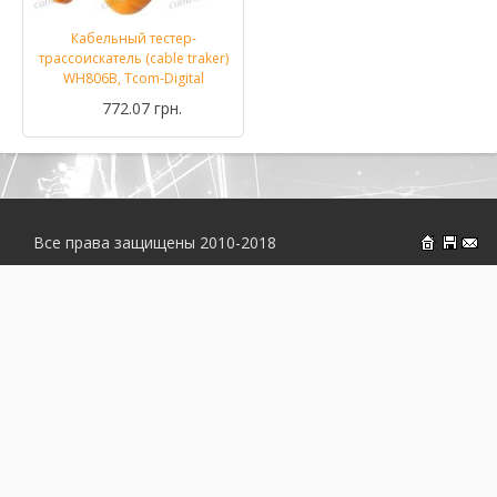
Кабельный тестер-
трассоискатель (cable traker)
WH806B, Tcom-Digital
772.07 грн.
Все права защищены 2010-2018
На главн
Об