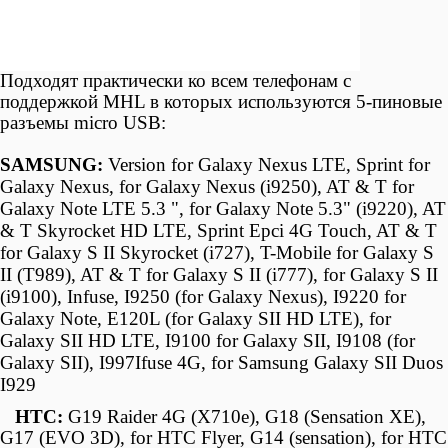
Подходят практически ко всем телефонам с
поддержкой MHL в которых используются 5-пиновые
разъемы micro USB:
SAMSUNG:
Version for Galaxy Nexus LTE, Sprint for
Galaxy Nexus, for Galaxy Nexus (i9250), AT & T for
Galaxy Note LTE 5.3 ", for Galaxy Note 5.3" (i9220), AT
& T Skyrocket HD LTE, Sprint Epci 4G Touch, AT & T
for Galaxy S II Skyrocket (i727), T-Mobile for Galaxy S
II (T989), AT & T for Galaxy S II (i777), for Galaxy S II
(i9100), Infuse, I9250 (for Galaxy Nexus), I9220 for
Galaxy Note, E120L (for Galaxy SII HD LTE), for
Galaxy SII HD LTE, I9100 for Galaxy SII, I9108 (for
Galaxy SII), I997Ifuse 4G, for Samsung Galaxy SII Duos
I929
HTC:
G19 Raider 4G (X710e), G18 (Sensation XE),
G17 (EVO 3D), for HTC Flyer, G14 (sensation), for HTC