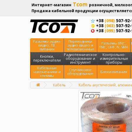
Tcom
Интернет-магазин
розничной, мелкооп
Продажа кабельной продукции осуществляется
+38
(098)
507-92-
+38
(063)
507-92-
+38
(095)
507-92-
Разъемы аудио-
Переходники
Разъёмы BNC,
видео, ТВ,
аудио-видео и
TNC, UHF, N, SMA
питания
телевизионные
Радиотехническое
Контрольно-
Кнопки,
оборудование и
измерительные
переключатели
инструмент
приборы
Кабельные
Спутниковое
наконечники и
Блоки питания
оборудование
клеммы
Кабель
Кабель акустический, алюмини
Главная