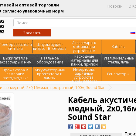
товой и оптовой торговли
Новости
О К
 согласно упаковочных норм
92
92
92
Заказать
звонок
Аксессуары к
Преобразователи
Шнуры аудио-
мобильным
Кабель
сигнала
видео, ТВ, сетевые
устройствам
Расходные
Выжигатели и
Паяльное
Увеличительные
материалы для
аксессуары к ним
оборудование
стекла, лупы
пайки, припой
Инверторы,
Прожектора и
Аккумуляторные
зарядные
лампочки
прожектора и
Генераторы
устройства,
светодиодные
лампы
аккумуляторы
ево-медный, 2х0,16мм.кв., прозрачный, 100м, Sound Star
Кабель акустич
медный, 2х0,16м
Sound Star
Прои