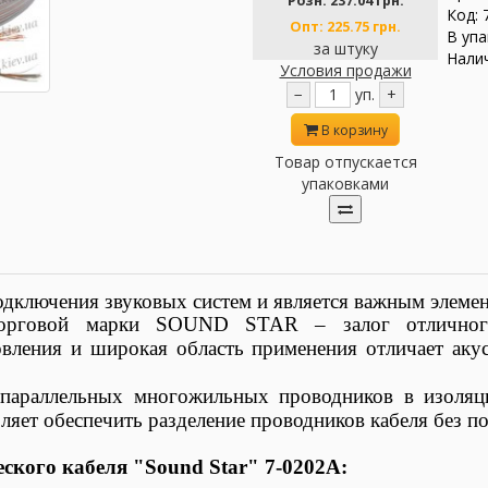
Розн:
237.04 грн.
Код: 
Опт:
225.75 грн.
В упа
за штуку
Налич
Условия продажи
−
уп.
+
В корзину
Товар отпускается
упаковками
одключения звуковых систем и является важным элемен
 торговой марки
SOUND STAR
– залог отличног
овления и широкая область применения отличает аку
х параллельных многожильных проводников в изоляц
оляет обеспечить разделение проводников кабеля без 
ского кабеля "Sound Star" 7-0202А: