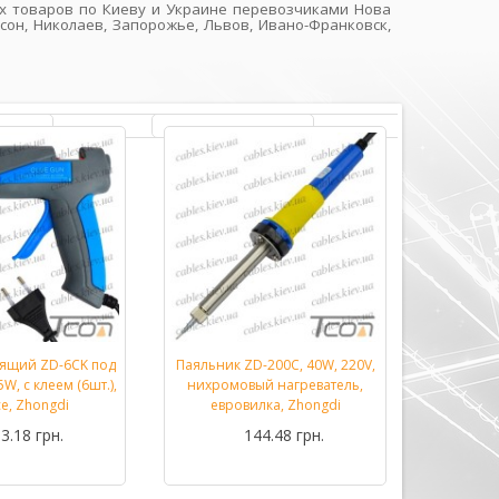
их товаров по Киеву и Украине перевозчиками Нова
сон, Николаев, Запорожье, Львов, Ивано-Франковск,
еящий ZD-6CK под
Паяльник ZD-200C, 40W, 220V,
Паяльник
Подробнее...
Подробнее...
W, с клеем (6шт.),
нихромовый нагреватель,
70W M
се, Zhongdi
евровилка, Zhongdi
3.18 грн.
144.48 грн.