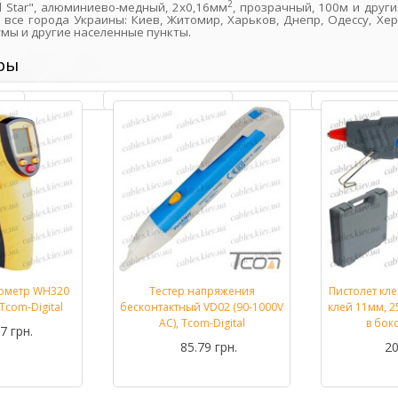
2
 Star", алюминиево-медный, 2х0,16мм
, прозрачный, 100м и друг
 все города Украины: Киев, Житомир, Харьков, Днепр, Одессу, Хер
умы и другие населенные пункты.
ры
ометр WH320
Тестер напряжения
Пистолет кл
Подробнее...
Подробнее...
Tcom-Digital
бесконтактный VD02 (90-1000V
клей 11мм, 25
AC), Tcom-Digital
в бок
7 грн.
85.79 грн.
20