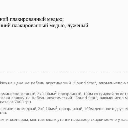
иний плакированный медью;
рованный медью, лужёный
kiev.ua цена на кабель акустический "Sound Star", алюминиево-м
2
алюминиево-медный, 2х0,16мм
, прозрачный, 100м со скидкой по оп
ляя заявку на кабель акустический "Sound Star", алюминиево-м
аза от 7000 грн.
2
 алюминиево-медный, 2х0,16мм
, прозрачный, 100м дешевле в друг
тва.
ам, инженерам, монтажникам уточнить размер скидки можно у наш