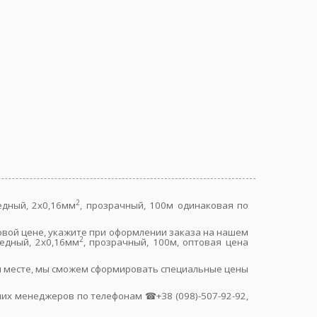
2
едный, 2х0,16мм
, прозрачный, 100м одинаковая по
товой цене, укажите при оформлении заказа на нашем
2
едный, 2х0,16мм
, прозрачный, 100м, оптовая цена
ом месте, мы сможем сформировать специальные цены
их менеджеров по телефонам ☎+38 (098)-507-92-92,