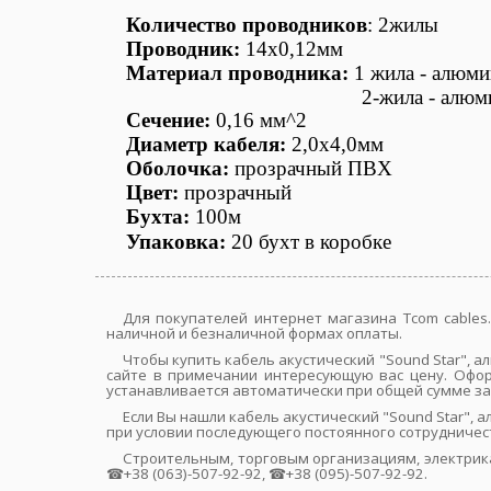
Количество проводников
: 2жилы
Проводник:
14х0,12мм
Материал проводника:
1 жила - алюм
2-жила - алюминий плаки
Сечение:
0,16 мм^2
Диаметр кабеля:
2,0х4,0мм
Оболочка:
прозрачный ПВХ
Цвет:
прозрачный
Бухта:
100м
Упаковка:
20 бухт в коробке
Для покупателей интернет магазина Tcom cables.
наличной и безналичной формах оплаты.
Чтобы купить кабель акустический "Sound Star", 
сайте в примечании интересующую вас цену. Оформ
устанавливается автоматически при общей сумме зак
Если Вы нашли кабель акустический "Sound Star",
при условии последующего постоянного сотрудничес
Строительным, торговым организациям, электрик
☎+38 (063)-507-92-92, ☎+38 (095)-507-92-92.