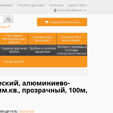
омпании
Оплата и доставка
Контакты
Карта сайта
Личный кабинет
Товаров 0 (0.00 грн.)
Язык
Расходные
Зажимы типа
Антенны ТВ и
материалы для
"крокодил"
монтажные
кабеля
Экспресс-клеммы и
Термоусадочная
Трубки и оплётки
колодки
трубка
защитные
электромонтажные
Распродажа!!!
еский, алюминиево-
м.кв., прозрачный, 100м,
зводитель:
Sound Star