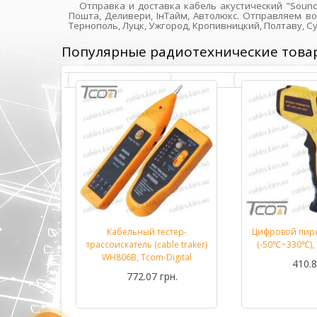
Отправка и доставка кабель акустический "Sound
Пошта, Деливери, ІнТайм, Автолюкс. Отправляем во
Тернополь, Луцк, Ужгород, Кропивницкий, Полтаву, С
Популярные радиотехнические това
етр DT33B
Кабельный тестер-
Цифровой пир
Подробнее...
Подробнее...
m-Digital
трассоискатель (cable traker)
(-50℃~330℃), 
WH806B, Tcom-Digital
рн.
410.8
772.07 грн.