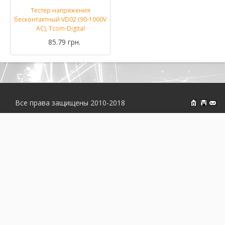
Тестер напряжения
бесконтактный VD02 (90-1000V
AC), Tcom-Digital
85.79 грн.
Все права защищены 2010-2018
На главн
Об