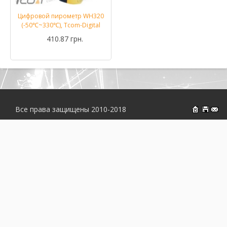
Цифровой пирометр WH320
(-50℃~330℃), Tcom-Digital
410.87 грн.
Все права защищены 2010-2018
На главн
Об