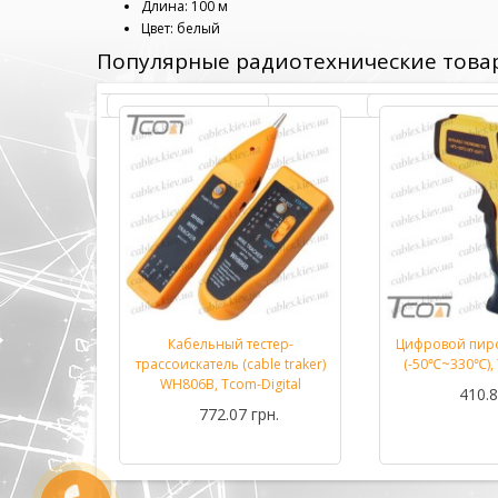
Длина: 100 м
Цвет: белый
Популярные радиотехнические това
етр DT33B
Кабельный тестер-
Цифровой пир
Подробнее...
Подробнее...
m-Digital
трассоискатель (cable traker)
(-50℃~330℃), 
WH806B, Tcom-Digital
рн.
410.8
772.07 грн.