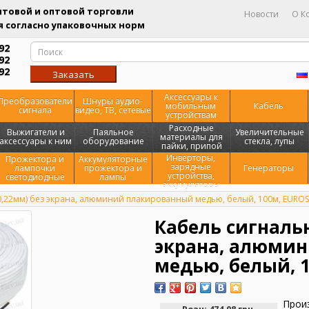
товой и оптовой торговли
Новости
О К
 согласно упаковочных норм
92
92
92
Заказать
звонок
Аксессуары к
Преобразователи
Шнуры аудио-
мобильным
Кабель
сигнала
видео, ТВ, сетевые
устройствам
Расходные
Выжигатели и
Паяльное
Увеличительные
материалы для
аксессуары к ним
оборудование
стекла, лупы
пайки, припой
Инверторы,
Прожектора и
Аккумуляторные
зарядные
лампочки
прожектора и
Генераторы
устройства,
светодиодные
лампы
аккумуляторы
0,22мм) без экрана, алюминий плакированный медью, белый, 100м, EURO
Кабель сигнальн
экрана, алюми
медью, белый, 
Прои