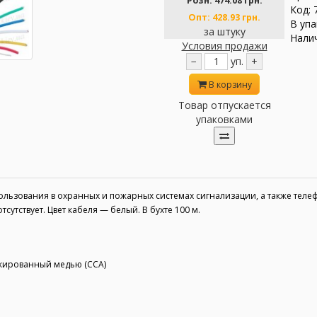
Розн:
474.08 грн.
Код: 
Опт:
428.93 грн.
В упа
за штуку
Налич
Условия продажи
−
уп.
+
В корзину
Товар отпускается
упаковками
ользования в охранных и пожарных системах сигнализации, а также теле
утствует. Цвет кабеля — белый. В бухте 100 м.
кированный медью (CCA)