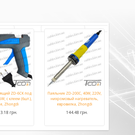
еящий ZD-6CK под
Паяльник ZD-200C, 40W, 220V,
Паяльник
Подробнее...
Подробнее...
W, с клеем (6шт.),
нихромовый нагреватель,
70W M
се, Zhongdi
евровилка, Zhongdi
3.18 грн.
144.48 грн.