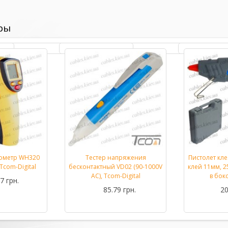
ры
ометр WH320
Тестер напряжения
Пистолет кл
Подробнее...
Подробнее...
Tcom-Digital
бесконтактный VD02 (90-1000V
клей 11мм, 25
AC), Tcom-Digital
в бок
7 грн.
85.79 грн.
20