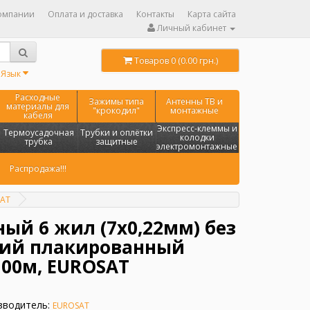
омпании
Оплата и доставка
Контакты
Карта сайта
Личный кабинет
Товаров 0 (0.00 грн.)
Язык
Расходные
Зажимы типа
Антенны ТВ и
материалы для
"крокодил"
монтажные
кабеля
Экспресс-клеммы и
Термоусадочная
Трубки и оплётки
колодки
трубка
защитные
электромонтажные
Распродажа!!!
SAT
ый 6 жил (7х0,22мм) без
ний плакированный
100м, EUROSAT
зводитель:
EUROSAT