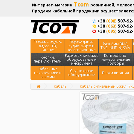
Tcom
Интернет-магазин
розничной, мелкооп
Продажа кабельной продукции осуществляется
+38
(098)
507-92-
+38
(063)
507-92-
+38
(095)
507-92-
Разъемы аудио-
Переходники
Разъёмы BNC,
видео, ТВ,
аудио-видео и
TNC, UHF, N, SMA
питания
телевизионные
Радиотехническое
Контрольно-
Кнопки,
оборудование и
измерительные
переключатели
инструмент
приборы
Кабельные
Спутниковое
наконечники и
Блоки питания
оборудование
клеммы
Кабель
Кабель сигнальный 6 жил (7х
Главная