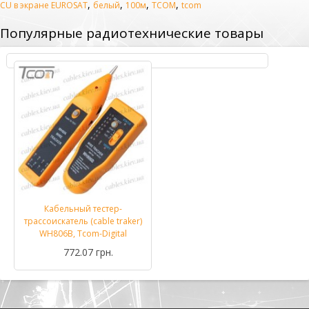
,
,
,
,
CU в экране EUROSAT
белый
100м
TCOM
tcom
Популярные радиотехнические товары
Кабельный тестер-
трассоискатель (cable traker)
WH806B, Tcom-Digital
772.07 грн.