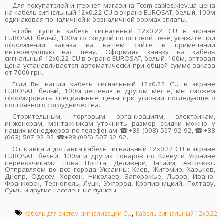
Для покупателей интернет магазина Tcom cables.kiev.ua цена
на кабель сигнальный 12x0.22 CU в экране EUROSAT, белый, 100м
одинаковая по наличной и безналичной формах оплаты.
Чтобы купить кабель сигнальный 12x0.22 CU в экране
EUROSAT, белый, 100м со скидкой по оптовой цене, укажите при
оформлении заказа на нашем сайте в примечании
интересующую вас цену. Оформляя заявку на кабель
сигнальный 12x0.22 CU в экране EUROSAT, белый, 100м, оптовая
цена устанавливается автоматически при общей сумме заказа
от 7000 грн.
Если Вы нашли кабель сигнальный 12x0.22 CU в экране
EUROSAT, белый, 100м дешевле в другом месте, мы сможем
сформировать специальные цены при условии последующего
постоянного сотрудничества.
Строительным, торговым организациям, электрикам,
инженерам, монтажникам уточнить размер скидки можно у
наших менеджеров по телефонам ☎+38 (098)-507-92-92, ☎+38
(063)-507-92-92, ☎+38 (095)-507-92-92.
Отправка и доставка кабель сигнальный 12x0.22 CU в экране
EUROSAT, белый, 100м и других товаров по Киеву и Украине
перевозчиками Нова Пошта, Деливери, ІнТайм, Автолюкс.
Отправляем во все города Украины: Киев, Житомир, Харьков,
Днепр, Одессу, Херсон, Николаев, Запорожье, Львов, Ивано-
Франковск, Тернополь, Луцк, Ужгород, Кропивницкий, Полтаву,
Сумы и другие населенные пункты.
,
Кабель для систем сигнализации CU
Кабель сигнальный 12x0.22