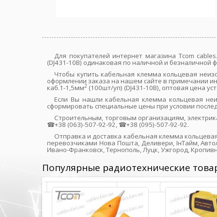
Для покупателей интернет магазина Tcom cables.
(DJ431-10B) одинаковая по наличной и безналичной 
Чтобы купить кабельная клемма кольцевая неизол
оформлении заказа на нашем сайте в примечании ин
2
каб.1-1,5мм
(100шт/уп) (DJ431-10B), оптовая цена у
Если Вы нашли кабельная клемма кольцевая неиз
сформировать специальные цены при условии после
Строительным, торговым организациям, электрик
☎+38 (063)-507-92-92, ☎+38 (095)-507-92-92.
Отправка и доставка кабельная клемма кольцевая 
перевозчиками Нова Пошта, Деливери, ІнТайм, Автол
Ивано-Франковск, Тернополь, Луцк, Ужгород, Кропив
Популярные радиотехнические това