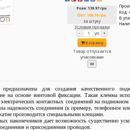
Прои
Розн:
139.97 грн.
Код: 
Опт:
106.10 грн.
В упа
за штуку
Налич
Условия продажи
−
уп.
+
В корзину
Товар отпускается
упаковками
предназначена для создания качественного под
ние на основе винтовой фиксации. Такая клемма ис
ектрических контактных соединений на подвижном со
жна надежность соединения (к примеру, телефонное ил
бжатие производится специальными клещами.
ых наконечников дает возможность существенно уск
оединения и присоединения проводов.