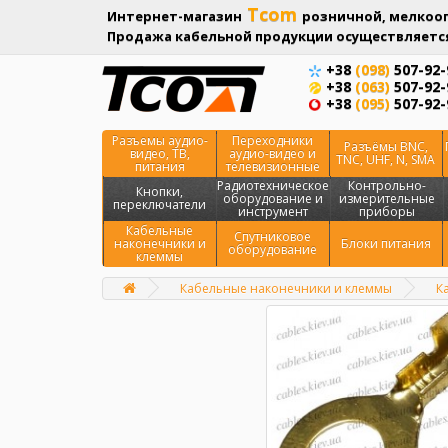
Tcom
Интернет-магазин
розничной, мелкооп
Продажа кабельной продукции осуществляется
+38
(098)
507-92-
+38
(063)
507-92-
+38
(095)
507-92-
Разъемы аудио-
Переходники
Разъёмы BNC,
видео, ТВ,
аудио-видео и
TNC, UHF, N, SMA
питания
телевизионные
Радиотехническое
Контрольно-
Кнопки,
оборудование и
измерительные
переключатели
инструмент
приборы
Кабельные
Спутниковое
наконечники и
Блоки питания
оборудование
клеммы
Кабельные наконечники и клеммы
К
Главная