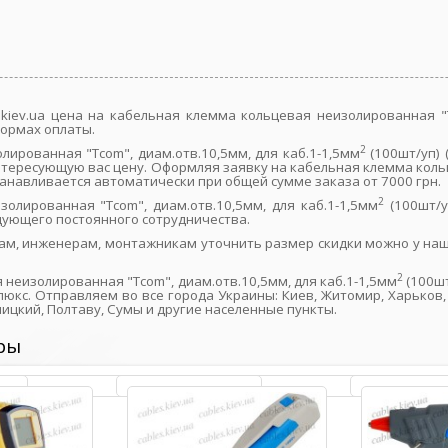
kiev.ua цена на кабельная клемма кольцевая неизолированная "T
формах оплаты.
2
ированная "Tcom", диам.отв.10,5мм, для каб.1-1,5мм
(100шт/уп) 
тересующую вас цену. Оформляя заявку на кабельная клемма кольц
станавливается автоматически при общей сумме заказа от 7000 грн.
2
олированная "Tcom", диам.отв.10,5мм, для каб.1-1,5мм
(100шт/у
дующего постоянного сотрудничества.
ам, инженерам, монтажникам уточнить размер скидки можно у наш
2
неизолированная "Tcom", диам.отв.10,5мм, для каб.1-1,5мм
(100шт
юкс. Отправляем во все города Украины: Киев, Житомир, Харьков, 
ницкий, Полтаву, Сумы и другие населенные пункты.
ры