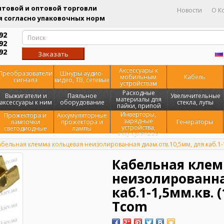
товой и оптовой торговли
Новости
О К
 согласно упаковочных норм
92
92
92
Заказать
звонок
Аксессуары к
Преобразователи
Шнуры аудио-
мобильным
Кабель
сигнала
видео, ТВ, сетевые
устройствам
Расходные
Выжигатели и
Паяльное
Увеличительные
материалы для
аксессуары к ним
оборудование
стекла, лупы
пайки, припой
Инверторы,
Прожектора и
Аккумуляторные
зарядные
лампочки
прожектора и
Генераторы
устройства,
светодиодные
лампы
аккумуляторы
абельная клемма кольцевая неизолированная диам.отв.10,5мм, для каб.1-1,
Кабельная клем
неизолированна
каб.1-1,5мм.кв. 
Tcom