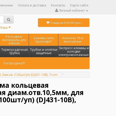
омпании
Оплата и доставка
Контакты
Карта сайта
Личный кабинет
Товаров 0 (0.00 грн.)
Язык
Расходные
Зажимы типа
Антенны ТВ и
материалы для
"крокодил"
монтажные
кабеля
Экспресс-клеммы и
Термоусадочная
Трубки и оплётки
колодки
трубка
защитные
электромонтажные
Распродажа!!!
5мм.кв. (100шт/уп) (DJ431-10B), Tcom
ма кольцевая
я диам.отв.10,5мм, для
(100шт/уп) (DJ431-10B),