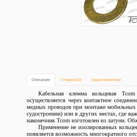
Описание
Отзывов (0)
Характеристики
Кабельная клемма кольцевая
Tcom
осуществляется через контактное соедине
медных проводов при монтаже мобильных эл
судостроении) или в других местах, где ва
наконечник
Tcom
изготовлен из латуни. О
Применение не изолированных кольцев
появляется возможность многократного отс