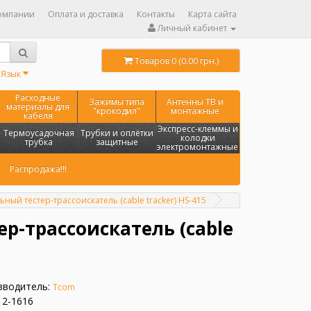
омпании
Оплата и доставка
Контакты
Карта сайта
Личный кабинет
Товаров 0 (0.00 грн.)
Язык
Расходные
Зажимы типа
Антенны ТВ и
материалы для
"крокодил"
монтажные
кабеля
Экспресс-клеммы и
Термоусадочная
Трубки и оплётки
колодки
трубка
защитные
электромонтажные
Распродажа!!!
ьный тестер-трассоискатель (cable tracker) HS-415
р-трассоискатель (cable
зводитель:
Tcom
12-1616