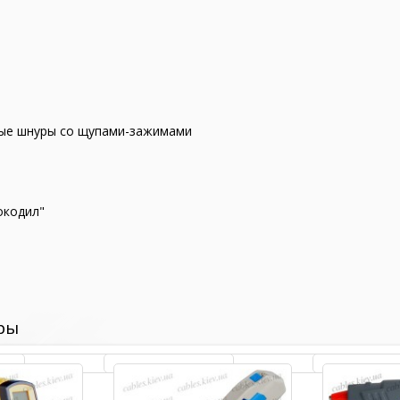
ные шнуры со щупами-зажимами
окодил"
ры