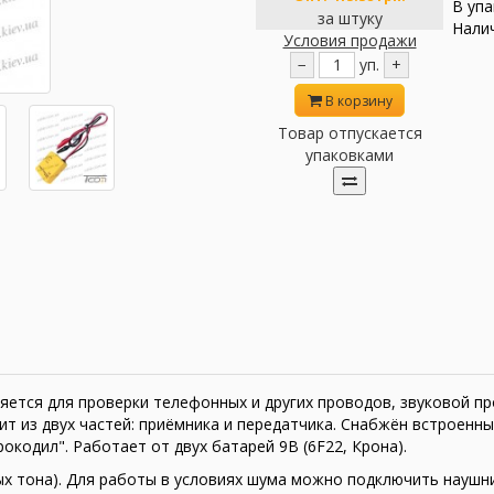
В упа
за штуку
Налич
Условия продажи
−
уп.
+
В корзину
Товар отпускается
упаковками
яется для проверки телефонных и других проводов, звуковой п
т из двух частей: приёмника и передатчика. Снабжён встроенн
кодил". Работает от двух батарей 9В (6F22, Крона).
х тона). Для работы в условиях шума можно подключить наушни