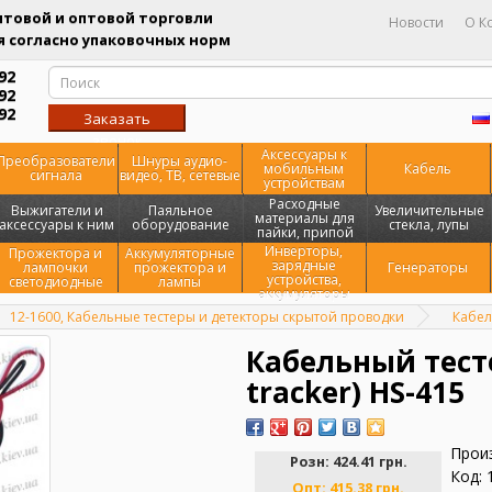
товой и оптовой торговли
Новости
О К
 согласно упаковочных норм
92
92
92
Заказать
звонок
Аксессуары к
Преобразователи
Шнуры аудио-
мобильным
Кабель
сигнала
видео, ТВ, сетевые
устройствам
Расходные
Выжигатели и
Паяльное
Увеличительные
материалы для
аксессуары к ним
оборудование
стекла, лупы
пайки, припой
Инверторы,
Прожектора и
Аккумуляторные
зарядные
лампочки
прожектора и
Генераторы
устройства,
светодиодные
лампы
аккумуляторы
12-1600, Кабельные тестеры и детекторы скрытой проводки
Кабел
Кабельный тесте
tracker) HS-415
Прои
Розн:
424.41 грн.
Код: 
Опт:
415.38 грн.