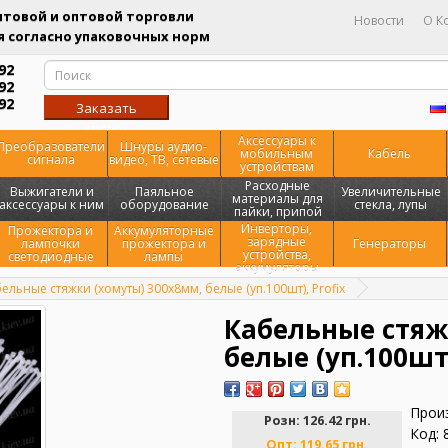
товой и оптовой торговли
Новости
О К
 согласно упаковочных норм
92
92
92
Заказать
звонок
Аксессуары к
Преобразователи
Шнуры аудио-
мобильным
Кабель
сигнала
видео, ТВ, сетевые
устройствам
Расходные
Выжигатели и
Паяльное
Увеличительные
материалы для
аксессуары к ним
оборудование
стекла, лупы
пайки, припой
Инверторы,
Прожектора и
Аккумуляторные
зарядные
лампочки
прожектора и
Генераторы
устройства,
светодиодные
лампы
аккумуляторы
ельные стяжки (хомуты) 300х8мм, белые (уп.100шт), Profix
Кабельные стяж
белые (уп.100шт)
Прои
Розн:
126.42 грн.
Код: 
Опт:
119.65 грн.