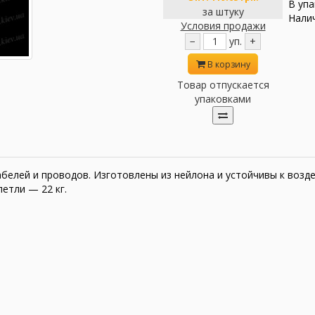
В упа
за штуку
Налич
Условия продажи
−
уп.
+
В корзину
Товар отпускается
упаковками
кабелей и проводов. Изготовлены из нейлона и устойчивы к во
етли — 22 кг.