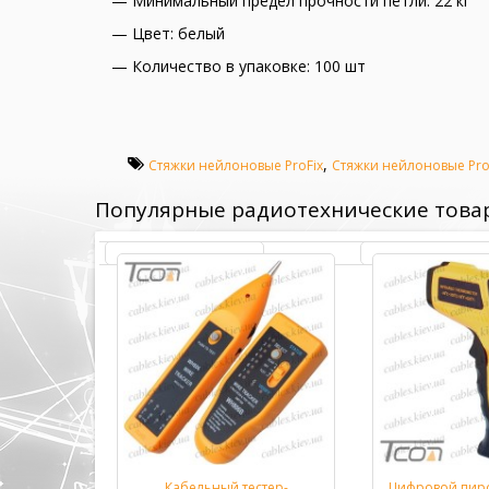
— Минимальный предел прочности петли: 22 кг
— Цвет: белый
— Количество в упаковке: 100 шт
,
Стяжки нейлоновые ProFix
Стяжки нейлоновые Pro
Популярные радиотехнические това
етр DT33B
Кабельный тестер-
Цифровой пир