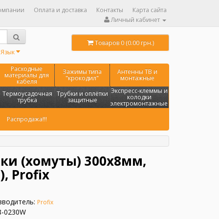
омпании
Оплата и доставка
Контакты
Карта сайта
Личный кабинет
Товаров 0 (0.00 грн.)
Язык
Расходные
Зажимы типа
Антенны ТВ и
материалы для
"крокодил"
монтажные
кабеля
Экспресс-клеммы и
Термоусадочная
Трубки и оплётки
колодки
трубка
защитные
электромонтажные
Распродажа!!!
ки (хомуты) 300х8мм,
, Profix
зводитель:
Profix
8-0230W