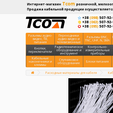
Tcom
Интернет-магазин
розничной, мелкооп
Продажа кабельной продукции осуществляется
+38
(098)
507-92-
+38
(063)
507-92-
+38
(095)
507-92-
Разъемы аудио-
Переходники
Разъёмы BNC,
видео, ТВ,
аудио-видео и
TNC, UHF, N, SMA
питания
телевизионные
Радиотехническое
Контрольно-
Кнопки,
оборудование и
измерительные
переключатели
инструмент
приборы
Кабельные
Спутниковое
наконечники и
Блоки питания
оборудование
клеммы
Расходные материалы для кабеля
Каб
Главная