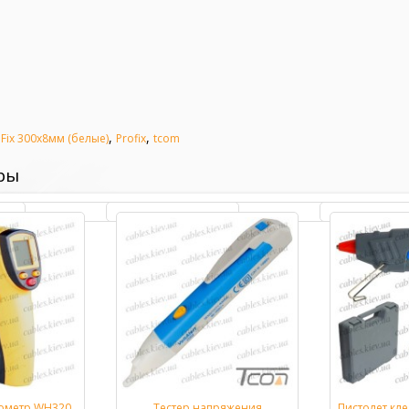
,
,
Fix 300х8мм (белые)
Profix
tcom
ры
ометр WH320
Тестер напряжения
Пистолет кл