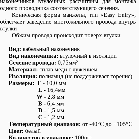
наконечников втулочных рассчитаны для монтажа
одного проводника соответствующего сечения
.
Коническая форма манжеты, тип «Easy Entry»,
облегчает заведение многожильного провода внутрь
втулки
.
Обжим провода происходит поверх втулки
.
Вид:
кабельный наконечник
Вид наконечника:
втулочный в
изоляции
Сечение провода:
0,75мм²
Материал:
сплав меди с лужением
Изоляция:
полиамид
(не поддерживает горение)
Размеры: F
- 10,0 мм
L
- 16,4мм
W
- 2,8 мм
B
- 6,4 мм
D
- 1,5 мм
C
- 1,2 мм
Температурный диапазон:
от -40°С до +105°С
Цвет:
белый
Количество в упаковке:
100шт.