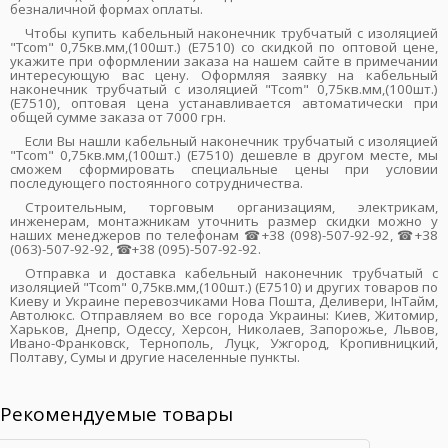
безналичной формах оплаты.
Чтобы купить кабельный наконечник трубчатый с изоляцией
"Tcom" 0,75кв.мм,(100шт.) (Е7510) со скидкой по оптовой цене,
укажите при оформлении заказа на нашем сайте в примечании
интересующую вас цену. Оформляя заявку на кабельный
наконечник трубчатый с изоляцией "Tcom" 0,75кв.мм,(100шт.)
(Е7510), оптовая цена устанавливается автоматически при
общей сумме заказа от 7000 грн.
Если Вы нашли кабельный наконечник трубчатый с изоляцией
"Tcom" 0,75кв.мм,(100шт.) (Е7510) дешевле в другом месте, мы
сможем сформировать специальные цены при условии
последующего постоянного сотрудничества.
Строительным, торговым организациям, электрикам,
инженерам, монтажникам уточнить размер скидки можно у
наших менеджеров по телефонам ☎+38 (098)-507-92-92, ☎+38
(063)-507-92-92, ☎+38 (095)-507-92-92.
Отправка и доставка кабельный наконечник трубчатый с
изоляцией "Tcom" 0,75кв.мм,(100шт.) (Е7510) и других товаров по
Киеву и Украине перевозчиками Нова Пошта, Деливери, ІнТайм,
Автолюкс. Отправляем во все города Украины: Киев, Житомир,
Харьков, Днепр, Одессу, Херсон, Николаев, Запорожье, Львов,
Ивано-Франковск, Тернополь, Луцк, Ужгород, Кропивницкий,
Полтаву, Сумы и другие населенные пункты.
Рекомендуемые товары