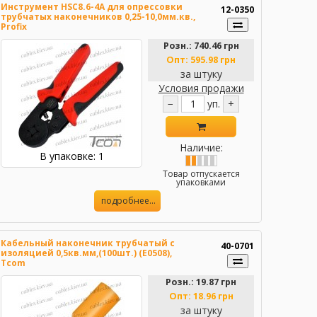
Инструмент HSC8.6-4A для опрессовки
12-0350
трубчатых наконечников 0,25-10,0мм.кв.,
Profix
Розн.:
740.46
грн
Опт:
595.98
грн
за штуку
Условия продажи
−
уп.
+
Наличие:
В упаковке: 1
Товар отпускается
упаковками
подробнее...
Кабельный наконечник трубчатый с
40-0701
изоляцией 0,5кв.мм,(100шт.) (Е0508),
Tcom
Розн.:
19.87
грн
Опт:
18.96
грн
за штуку