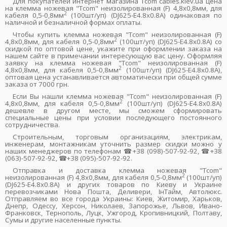
Для покупателей интернет магазина Tcom cables.kiev.ua цена
на клемма ножевая "Tcom" неизолированная (F) 4,8х0,8мм, для
2
кабеля 0,5-0,8мм
(100шт/уп) (DJ625-E4.8x0.8А) одинаковая по
наличной и безналичной формах оплаты.
Чтобы купить клемма ножевая "Tcom" неизолированная (F)
2
4,8х0,8мм, для кабеля 0,5-0,8мм
(100шт/уп) (DJ625-E4.8x0.8А) со
скидкой по оптовой цене, укажите при оформлении заказа на
нашем сайте в примечании интересующую вас цену. Оформляя
заявку на клемма ножевая "Tcom" неизолированная (F)
2
4,8х0,8мм, для кабеля 0,5-0,8мм
(100шт/уп) (DJ625-E4.8x0.8А),
оптовая цена устанавливается автоматически при общей сумме
заказа от 7000 грн.
Если Вы нашли клемма ножевая "Tcom" неизолированная (F)
2
4,8х0,8мм, для кабеля 0,5-0,8мм
(100шт/уп) (DJ625-E4.8x0.8А)
дешевле в другом месте, мы сможем сформировать
специальные цены при условии последующего постоянного
сотрудничества.
Строительным, торговым организациям, электрикам,
инженерам, монтажникам уточнить размер скидки можно у
наших менеджеров по телефонам ☎+38 (098)-507-92-92, ☎+38
(063)-507-92-92, ☎+38 (095)-507-92-92.
Отправка и доставка клемма ножевая "Tcom"
2
неизолированная (F) 4,8х0,8мм, для кабеля 0,5-0,8мм
(100шт/уп)
(DJ625-E4.8x0.8А) и других товаров по Киеву и Украине
перевозчиками Нова Пошта, Деливери, ІнТайм, Автолюкс.
Отправляем во все города Украины: Киев, Житомир, Харьков,
Днепр, Одессу, Херсон, Николаев, Запорожье, Львов, Ивано-
Франковск, Тернополь, Луцк, Ужгород, Кропивницкий, Полтаву,
Сумы и другие населенные пункты.