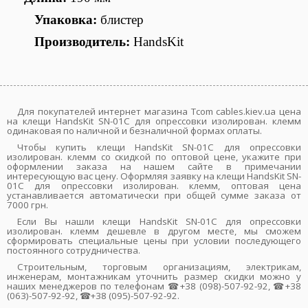
Упаковка:
блистер
Производитель:
HandsKit
Для покупателей интернет магазина Tcom cables.kiev.ua цена
на клещи HandsKit SN-01C для опрессовки изолирован. клемм
одинаковая по наличной и безналичной формах оплаты.
Чтобы купить клещи HandsKit SN-01C для опрессовки
изолирован. клемм со скидкой по оптовой цене, укажите при
оформлении заказа на нашем сайте в примечании
интересующую вас цену. Оформляя заявку на клещи HandsKit SN-
01C для опрессовки изолирован. клемм, оптовая цена
устанавливается автоматически при общей сумме заказа от
7000 грн.
Если Вы нашли клещи HandsKit SN-01C для опрессовки
изолирован. клемм дешевле в другом месте, мы сможем
сформировать специальные цены при условии последующего
постоянного сотрудничества.
Строительным, торговым организациям, электрикам,
инженерам, монтажникам уточнить размер скидки можно у
наших менеджеров по телефонам ☎+38 (098)-507-92-92, ☎+38
(063)-507-92-92, ☎+38 (095)-507-92-92.