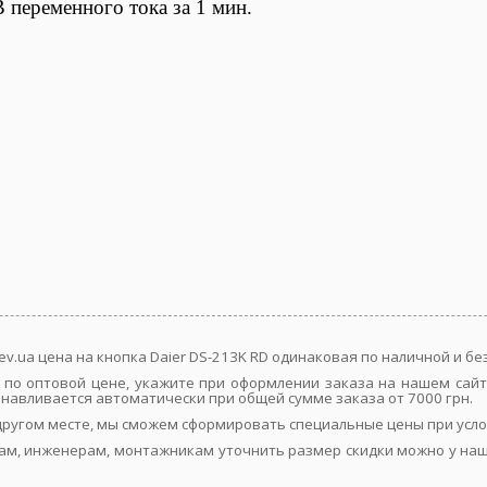
 переменного тока за 1 мин.
ev.ua цена на кнопка Daier DS-213K RD одинаковая по наличной и б
ой по оптовой цене, укажите при оформлении заказа на нашем са
танавливается автоматически при общей сумме заказа от 7000 грн.
в другом месте, мы сможем сформировать специальные цены при усл
ам, инженерам, монтажникам уточнить размер скидки можно у наш