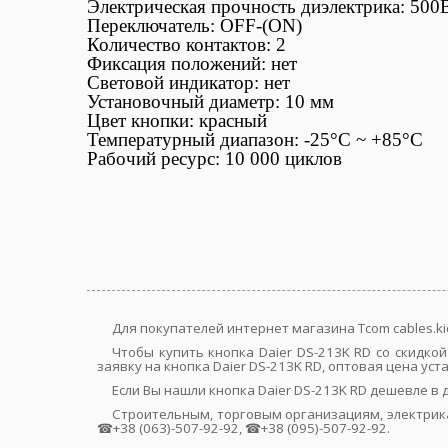
Электрическая прочность диэлектрика: 500В
Переключатель: OFF-(ON)
Количество контактов: 2
Фиксация положений:
нет
Световой индикатор: нет
Установочный диаметр: 10 мм
Цвет кнопки: красный
Температурный диапазон: -25°С ~ +85°C
Рабочий ресурс: 10 000 циклов
Для покупателей интернет магазина Tcom cables.ki
Чтобы купить кнопка Daier DS-213K RD со скидк
заявку на кнопка Daier DS-213K RD, оптовая цена ус
Если Вы нашли кнопка Daier DS-213K RD дешевле 
Строительным, торговым организациям, электрик
☎+38 (063)-507-92-92, ☎+38 (095)-507-92-92.