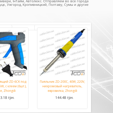
ивери, ІнТайм, Автолюкс. Отправляем во все города
уцк, Ужгород, Кропивницкий, Полтаву, Сумы и другие
еящий ZD-6CK под
Паяльник ZD-200C, 40W, 220V,
Паяльник
Подробнее...
Подробнее...
W, с клеем (6шт.),
нихромовый нагреватель,
70W M
се, Zhongdi
евровилка, Zhongdi
3.18 грн.
144.48 грн.