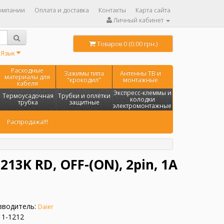
омпании
Оплата и доставка
Контакты
Карта сайта
Личный кабинет
Товаров 0 (0.00 грн.)
Язык
Расходные
Зажимы типа
Антенны ТВ и
материалы для
"крокодил"
монтажные
кабеля
Экспресс-клеммы и
Термоусадочная
Трубки и оплётки
колодки
трубка
защитные
электромонтажные
Распродажа!!!
213K RD, OFF-(ON), 2pin, 1A
зводитель:
Daier
11-1212