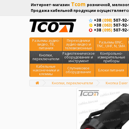
Tcom
Интернет-магазин
розничной, мелкооп
Продажа кабельной продукции осуществляется
+38
(098)
507-92-
+38
(063)
507-92-
+38
(095)
507-92-
Разъемы аудио-
Переходники
Разъёмы BNC,
видео, ТВ,
аудио-видео и
TNC, UHF, N, SMA
питания
телевизионные
Радиотехническое
Контрольно-
Кнопки,
оборудование и
измерительные
переключатели
инструмент
приборы
Кабельные
Спутниковое
наконечники и
Блоки питания
оборудование
клеммы
Кнопки, переключатели
Кнопка Daier 
Главная