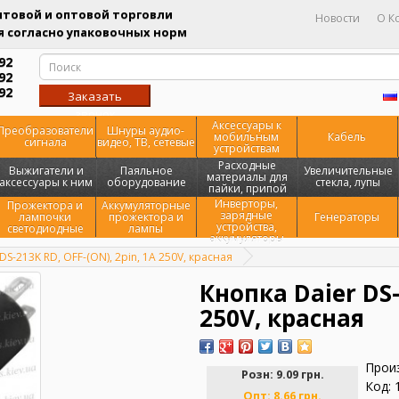
товой и оптовой торговли
Новости
О К
 согласно упаковочных норм
92
92
92
Заказать
звонок
Аксессуары к
Преобразователи
Шнуры аудио-
мобильным
Кабель
сигнала
видео, ТВ, сетевые
устройствам
Расходные
Выжигатели и
Паяльное
Увеличительные
материалы для
аксессуары к ним
оборудование
стекла, лупы
пайки, припой
Инверторы,
Прожектора и
Аккумуляторные
зарядные
лампочки
прожектора и
Генераторы
устройства,
светодиодные
лампы
аккумуляторы
DS-213K RD, OFF-(ON), 2pin, 1A 250V, красная
Кнопка Daier DS-
250V, красная
Прои
Розн:
9.09 грн.
Код: 
Опт:
8.66 грн.