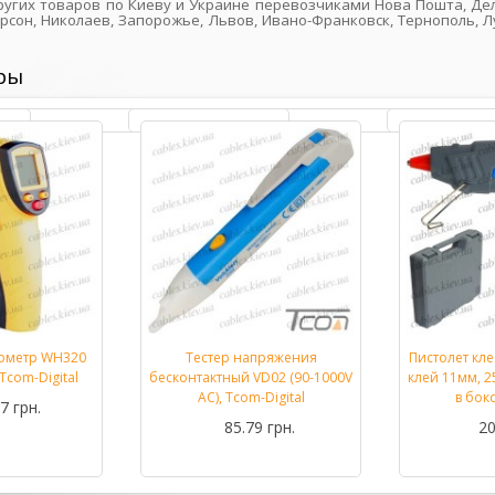
других товаров по Киеву и Украине перевозчиками Нова Пошта, Дел
ерсон, Николаев, Запорожье, Львов, Ивано-Франковск, Тернополь, Л
ры
ометр WH320
Тестер напряжения
Пистолет кл
Подробнее...
Подробнее...
Tcom-Digital
бесконтактный VD02 (90-1000V
клей 11мм, 25
AC), Tcom-Digital
в бок
7 грн.
85.79 грн.
20