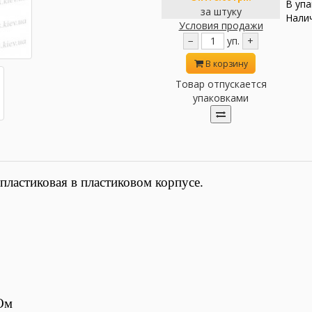
В упа
за штуку
Налич
Условия продажи
−
уп.
+
В корзину
Товар отпускается
упаковками
ластиковая в пластиковом корпусе.
Ом