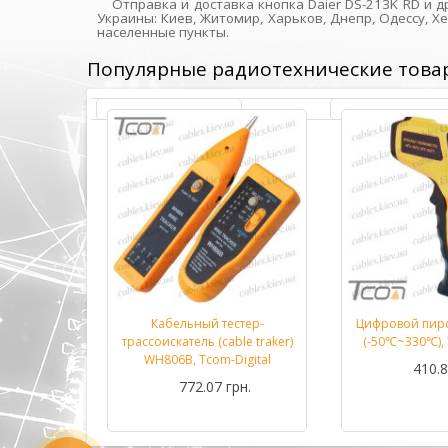
Отправка и доставка кнопка Daier DS-213K RD и 
Украины: Киев, Житомир, Харьков, Днепр, Одессу, Х
населенные пункты.
Популярные радиотехнические това
етр DT33B
Кабельный тестер-
Цифровой пир
Подробнее...
Подробнее...
m-Digital
трассоискатель (cable traker)
(-50℃~330℃), 
WH806B, Tcom-Digital
рн.
410.8
772.07 грн.