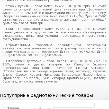
по наличной и безналичной формах оплаты.
Чтобы купить кнопка Daier DS-451, OFF-(ON), 2pin, 1A 250V,
синяя со скидкой по оптовой цене, укажите при оформлении
заказа на нашем сайте в примечании интересующую вас цену.
Оформляя заявку на кнопка Daier DS-451, OFF-(ON), 2pin, 1A 250V,
синяя, оптовая цена устанавливается автоматически при общей
сумме заказа от 7000 грн.
Если Вы нашли кнопка Daier DS-451, OFF-(ON), 2pin, 1A 250V,
синяя дешевле в другом месте, мы сможем сформировать
специальные цены при условии последующего постоянного
сотрудничества.
Строительным, торговым организациям, электрикам,
инженерам, монтажникам уточнить размер скидки можно у
наших менеджеров по телефонам ☎+38 (098)-507-92-92, ☎+38
(063)-507-92-92, ☎+38 (095)-507-92-92.
Отправка и доставка кнопка Daier DS-451, OFF-(ON), 2pin, 1A
250V, синяя и других товаров по Киеву и Украине
перевозчиками Нова Пошта, Деливери, ІнТайм, Автолюкс.
Отправляем во все города Украины: Киев, Житомир, Харьков,
Днепр, Одессу, Херсон, Николаев, Запорожье, Львов, Ивано-
Франковск, Тернополь, Луцк, Ужгород, Кропивницкий, Полтаву,
Сумы и другие населенные пункты.
Популярные радиотехнические товары