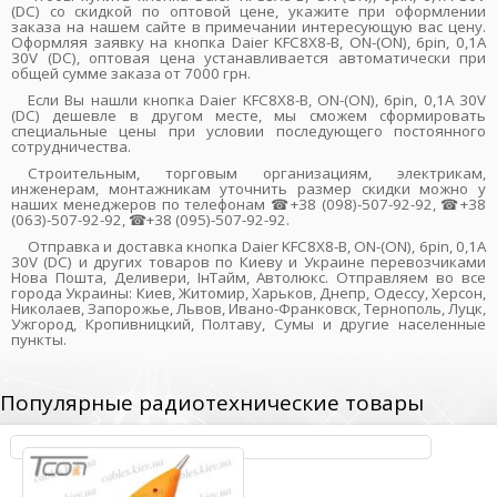
(DC) со скидкой по оптовой цене, укажите при оформлении
заказа на нашем сайте в примечании интересующую вас цену.
Оформляя заявку на кнопка Daier KFC8X8-B, ON-(ON), 6pin, 0,1A
30V (DC), оптовая цена устанавливается автоматически при
общей сумме заказа от 7000 грн.
Если Вы нашли кнопка Daier KFC8X8-B, ON-(ON), 6pin, 0,1A 30V
(DC) дешевле в другом месте, мы сможем сформировать
специальные цены при условии последующего постоянного
сотрудничества.
Строительным, торговым организациям, электрикам,
инженерам, монтажникам уточнить размер скидки можно у
наших менеджеров по телефонам ☎+38 (098)-507-92-92, ☎+38
(063)-507-92-92, ☎+38 (095)-507-92-92.
Отправка и доставка кнопка Daier KFC8X8-B, ON-(ON), 6pin, 0,1A
30V (DC) и других товаров по Киеву и Украине перевозчиками
Нова Пошта, Деливери, ІнТайм, Автолюкс. Отправляем во все
города Украины: Киев, Житомир, Харьков, Днепр, Одессу, Херсон,
Николаев, Запорожье, Львов, Ивано-Франковск, Тернополь, Луцк,
Ужгород, Кропивницкий, Полтаву, Сумы и другие населенные
пункты.
Популярные радиотехнические товары