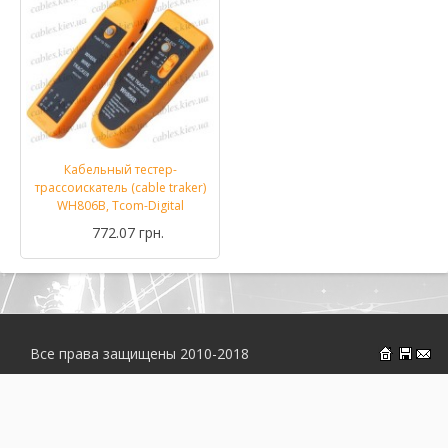
Кабельный тестер-
трассоискатель (cable traker)
WH806B, Tcom-Digital
772.07 грн.
Все права защищены 2010-2018
На главн
Об