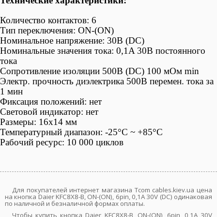
Технические характеристики:
Количество контактов: 6
Тип переключения: ON-(ON)
Номинальное напряжение: 30В (DC)
Номинальные значения тока: 0,1A 30B постоянного
тока
Сопротивление изоляции 500В (DC) 100 мОм min
Электр. прочность диэлектрика 500В перемен. тока за
1 мин
Фиксация положений: нет
Световой индикатор: нет
Размеры: 16х14 мм
Температурный диапазон: -25°С ~ +85°C
Рабочий ресурс: 10 000 циклов
Для покупателей интернет магазина Tcom cables.kiev.ua цена
на кнопка Daier KFC8X8-B, ON-(ON), 6pin, 0,1A 30V (DC) одинаковая
по наличной и безналичной формах оплаты.
Чтобы купить кнопка Daier KFC8X8-B, ON-(ON), 6pin, 0,1A 30V