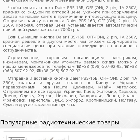
одинаковая по наличной и безналичной формах оплаты.
Чтобы купить кнопка Daier PBS-16B, OFF-(ON), 2 pin, 1A 250V,
красная со скидкой по оптовой цене, укажите при оформлении
заказа на нашем сайте в примечании интересующую вас цену.
Оформляя заявку на кнопка Daier PBS-16B, OFF-(ON), 2 pin, 1A
250V, красная, оптовая цена устанавливается автоматически
при общей сумме заказа от 7000 грн.
Если Вы нашли кнопка Daier PBS-16B, OFF-(ON), 2 pin, 1A 250V,
красная дешевле в другом месте, мы сможем сформировать
специальные цены при условии последующего постоянного
сотрудничества.
Строительным, торговым организациям, электрикам,
инженерам, монтажникам уточнить размер скидки можно у
наших менеджеров по телефонам ☎+38 (098)-507-92-92, ☎+38
(063)-507-92-92, ☎+38 (095)-507-92-92.
Отправка и доставка кнопка Daier PBS-16B, OFF-(ON), 2 pin, 1A
250V, красная и других товаров по Киеву и Украине
перевозчиками Нова Пошта, Деливери, ІнТайм, Автолюкс.
Отправляем во все города Украины: Киев, Житомир, Харьков,
Днепр, Одессу, Херсон, Николаев, Запорожье, Львов, Ивано-
Франковск, Тернополь, Луцк, Ужгород, Кропивницкий, Полтаву,
Сумы и другие населенные пункты.
Популярные радиотехнические товары