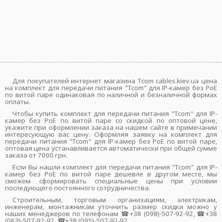
Для покупателей интернет магазина Tcom cables.kiev.ua цена
на комплект для передачи питания "Tcom" для IP-камер без PoE
по витой паре одинаковая по наличной и безналичной формах
оплаты.
Чтобы купить комплект для передачи питания "Tcom" для IP-
камер без PoE по витой паре со скидкой по оптовой цене,
укажите при оформлении заказа на нашем сайте в примечании
интересующую вас цену. Оформляя заявку на комплект для
передачи питания "Tcom" для IP-камер без PoE по витой паре,
оптовая цена устанавливается автоматически при общей сумме
заказа от 7000 грн.
Если Вы нашли комплект для передачи питания "Tcom" для IP-
камер без PoE по витой паре дешевле в другом месте, мы
сможем сформировать специальные цены при условии
последующего постоянного сотрудничества.
Строительным, торговым организациям, электрикам,
инженерам, монтажникам уточнить размер скидки можно у
наших менеджеров по телефонам ☎+38 (098)-507-92-92, ☎+38
(063)-507-92-92, ☎+38 (095)-507-92-92.