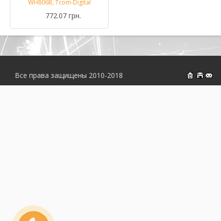
WH806B, Tcom-Digital
772.07 грн.
Все права защищены 2010-2018
На главн
Об