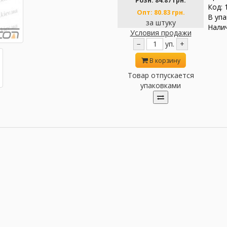
Розн:
84.87 грн.
Код: 
Опт:
80.83 грн.
В упа
за штуку
Налич
Условия продажи
−
уп.
+
В корзину
Товар отпускается
упаковками