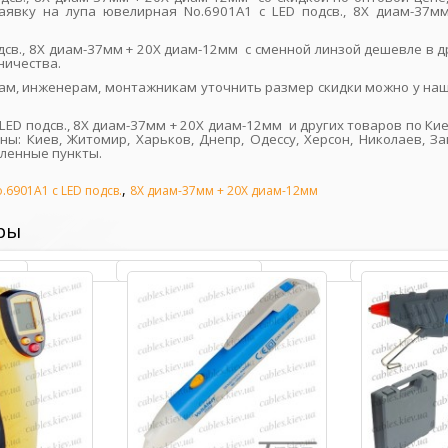
явку на лупа ювелирная No.6901A1 с LED подсв., 8Х диам-37мм
одсв., 8Х диам-37мм + 20Х диам-12мм с сменной линзой дешевле в
ничества.
ам, инженерам, монтажникам уточнить размер скидки можно у наш
LED подсв., 8Х диам-37мм + 20Х диам-12мм и других товаров по К
ны: Киев, Житомир, Харьков, Днепр, Одессу, Херсон, Николаев, За
еленные пункты.
,
.6901A1 с LED подсв.
8Х диам-37мм + 20Х диам-12мм
ры