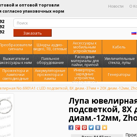
товой и оптовой торговли
Новости
О К
 согласно упаковочных норм
92
92
92
Заказать
звонок
Аксессуары к
Преобразователи
Шнуры аудио-
мобильным
Кабель
сигнала
видео, ТВ, сетевые
устройствам
Расходные
Выжигатели и
Паяльное
Увеличительные
материалы для
аксессуары к ним
оборудование
стекла, лупы
пайки, припой
Инверторы,
Прожектора и
Аккумуляторные
зарядные
лампочки
прожектора и
Генераторы
устройства,
светодиодные
лампы
аккумуляторы
елирная No.6901A1 с LED подсветкой, 8Х диам.-37мм + 20Х диам.-12мм, Zh
Лупа ювелирная 
подсветкой, 8Х 
диам.-12мм, Zh
Прои