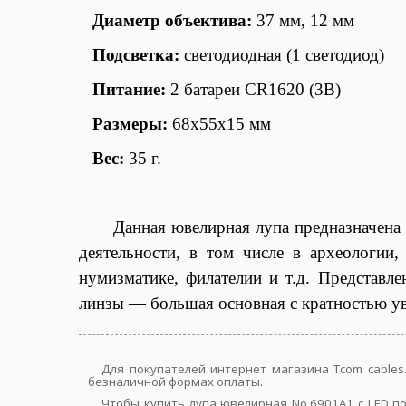
Диаметр объектива:
37 мм, 12 мм
Подсветка:
светодиодная (1 светодиод)
Питание:
2 батареи CR1620 (3В)
Размеры:
68х55х15 мм
Вес:
35 г.
Данная ювелирная лупа предназначена
деятельности, в том числе в археологии
нумизматике, филателии и т.д. Представл
линзы — большая основная с кратностью ув
Для покупателей интернет магазина Tcom cables
безналичной формах оплаты.
Чтобы купить лупа ювелирная No.6901A1 с LED п