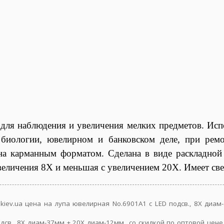
 для наблюдения и увеличения мелких предметов. Исп
, биологии, ювелирном и банковском деле, при ремо
ена карманным форматом. Сделана в виде раскладно
еличения 8Х и меньшая с увеличением 20Х. Имеет све
.kiev.ua цена на лупа ювелирная No.6901A1 с LED подсв., 8Х ди
одсв., 8Х диам-37мм + 20Х диам-12мм со скидкой по оптовой цене