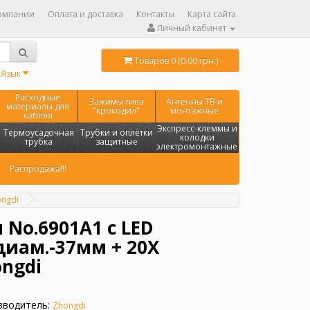
омпании
Оплата и доставка
Контакты
Карта сайта
Личный кабинет
Товаров 0 (0.00 грн.)
Язык
Расходные
Зажимы типа
Антенны ТВ и
материалы для
"крокодил"
монтажные
кабеля
Экспресс-клеммы и
Термоусадочная
Трубки и оплётки
колодки
трубка
защитные
электромонтажные
Распродажа!!!
ongdi
No.6901A1 с LED
диам.-37мм + 20Х
ongdi
зводитель:
Zhongdi