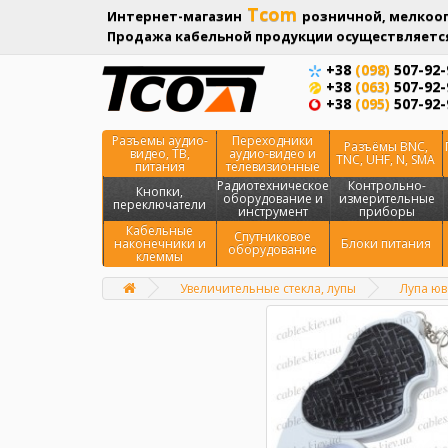
Tcom
Интернет-магазин
розничной, мелкооп
Продажа кабельной продукции осуществляется
+38
(098)
507-92-
+38
(063)
507-92-
+38
(095)
507-92-
Разъемы аудио-
Переходники
Разъёмы BNC,
видео, ТВ,
аудио-видео и
TNC, UHF, N, SMA
питания
телевизионные
Радиотехническое
Контрольно-
Кнопки,
оборудование и
измерительные
переключатели
инструмент
приборы
Кабельные
Спутниковое
наконечники и
Блоки питания
оборудование
клеммы
Увеличительные стекла, лупы
Лупа юв
Главная