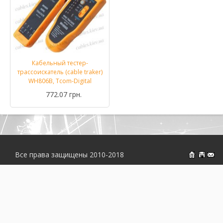
Кабельный тестер-
трассоискатель (cable traker)
WH806B, Tcom-Digital
772.07 грн.
Все права защищены 2010-2018
На главн
Об