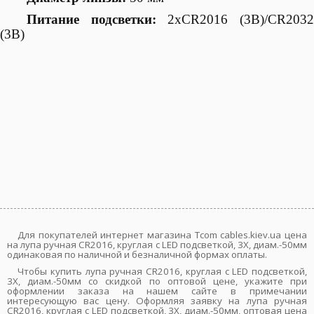
Питание подсветки:
2хCR2016 (3В)/CR203
(3В)
Для покупателей интернет магазина Tcom cables.kiev.ua цена
на лупа ручная CR2016, круглая с LED подсветкой, 3X, диам.-50мм
одинаковая по наличной и безналичной формах оплаты.
Чтобы купить лупа ручная CR2016, круглая с LED подсветкой,
3X, диам.-50мм со скидкой по оптовой цене, укажите при
оформлении заказа на нашем сайте в примечании
интересующую вас цену. Оформляя заявку на лупа ручная
CR2016, круглая с LED подсветкой, 3X, диам.-50мм, оптовая цена