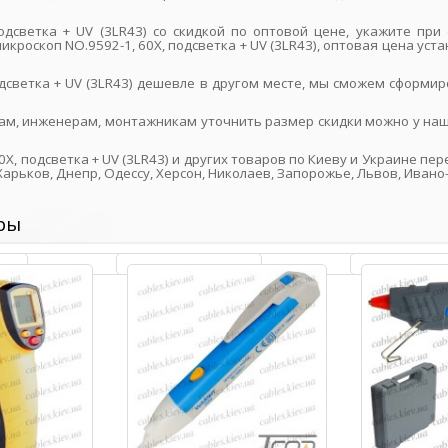
подсветка + UV (3LR43) со скидкой по оптовой цене, укажите п
кроскоп NO.9592-1, 60X, подсветка + UV (3LR43), оптовая цена ус
одсветка + UV (3LR43) дешевле в другом месте, мы сможем сформ
ам, инженерам, монтажникам уточнить размер скидки можно у наш
X, подсветка + UV (3LR43) и других товаров по Киеву и Украине пе
арьков, Днепр, Одессу, Херсон, Николаев, Запорожье, Львов, Ивано
ры