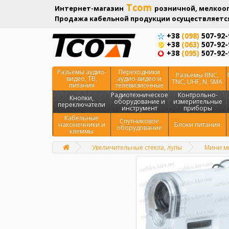
Tcom
Интернет-магазин
розничной, мелкооп
Продажа кабельной продукции осуществляется
+38
(098)
507-92-
+38
(063)
507-92-
+38
(095)
507-92-
Разъемы аудио-
Переходники
Разъёмы BNC,
видео, ТВ,
аудио-видео и
TNC, UHF, N, SMA
питания
телевизионные
Радиотехническое
Контрольно-
Кнопки,
оборудование и
измерительные
переключатели
инструмент
приборы
Кабельные
Спутниковое
наконечники и
Блоки питания
оборудование
клеммы
Увеличительные стекла, лупы
Мини ми
Главная