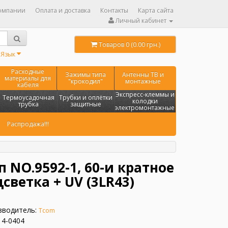
омпании
Оплата и доставка
Контакты
Карта сайта
Личный кабинет
Товаров 0 (0.00 грн.)
Язык
Расходные
Зажимы типа
Антенны ТВ и
материалы для
"крокодил"
монтажные
кабеля
Экспресс-клеммы и
Термоусадочная
Трубки и оплётки
колодки
трубка
защитные
электромонтажные
Распродажа!!!
NO.9592-1, 60-и кратное
светка + UV (3LR43)
зводитель:
Tcom
14-0404