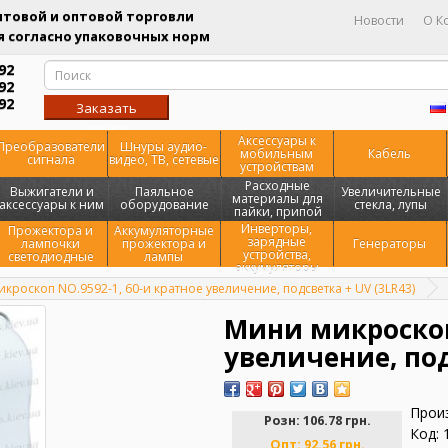
товой и оптовой торговли
Новости
О К
 согласно упаковочных норм
92
92
92
Заказать
звонок
Аксессуары к
Преобразователи
Шнуры аудио-
мобильным
Кабель
сигнала
видео, ТВ, сетевые
устройствам
Расходные
Выжигатели и
Паяльное
Увеличительные
материалы для
аксессуары к ним
оборудование
стекла, лупы
пайки, припой
Инверторы,
Прожектора и
Аккумуляторные
зарядные
лампочки
прожектора и
Генераторы
устройства,
светодиодные
лампы
аккумуляторы
кроскоп NO.9592-1, 60-и кратное увеличение, подсветка + UV (3LR43)
Мини микроскоп 
увеличение, под
Прои
Розн:
106.78 грн.
Код: 
Опт:
92.56 грн.