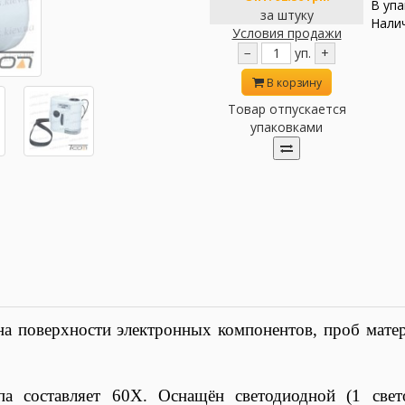
В упа
за штуку
Налич
Условия продажи
−
уп.
+
В корзину
Товар отпускается
упаковками
а поверхности электронных компонентов, проб матер
па составляет 60Х. Оснащён светодиодной (1 свето