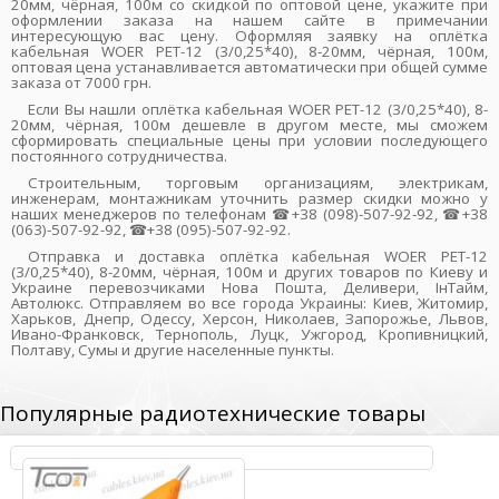
20мм, чёрная, 100м со скидкой по оптовой цене, укажите при
оформлении заказа на нашем сайте в примечании
интересующую вас цену. Оформляя заявку на оплётка
кабельная WOER PET-12 (3/0,25*40), 8-20мм, чёрная, 100м,
оптовая цена устанавливается автоматически при общей сумме
заказа от 7000 грн.
Если Вы нашли оплётка кабельная WOER PET-12 (3/0,25*40), 8-
20мм, чёрная, 100м дешевле в другом месте, мы сможем
сформировать специальные цены при условии последующего
постоянного сотрудничества.
Строительным, торговым организациям, электрикам,
инженерам, монтажникам уточнить размер скидки можно у
наших менеджеров по телефонам ☎+38 (098)-507-92-92, ☎+38
(063)-507-92-92, ☎+38 (095)-507-92-92.
Отправка и доставка оплётка кабельная WOER PET-12
(3/0,25*40), 8-20мм, чёрная, 100м и других товаров по Киеву и
Украине перевозчиками Нова Пошта, Деливери, ІнТайм,
Автолюкс. Отправляем во все города Украины: Киев, Житомир,
Харьков, Днепр, Одессу, Херсон, Николаев, Запорожье, Львов,
Ивано-Франковск, Тернополь, Луцк, Ужгород, Кропивницкий,
Полтаву, Сумы и другие населенные пункты.
Популярные радиотехнические товары