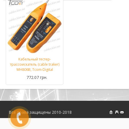
Кабельный тестер-
трассоискатель (cable traker)
WH806B, Tcom-Digital
772.07 грн.
Все права защищены 2010-2018
На главн
Об