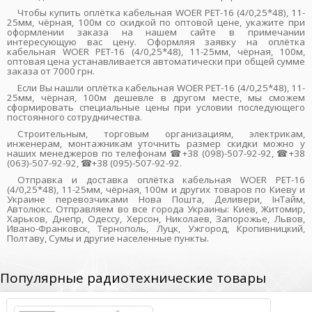
Чтобы купить оплётка кабельная WOER PET-16 (4/0,25*48), 11-
25мм, чёрная, 100м со скидкой по оптовой цене, укажите при
оформлении заказа на нашем сайте в примечании
интересующую вас цену. Оформляя заявку на оплётка
кабельная WOER PET-16 (4/0,25*48), 11-25мм, чёрная, 100м,
оптовая цена устанавливается автоматически при общей сумме
заказа от 7000 грн.
Если Вы нашли оплётка кабельная WOER PET-16 (4/0,25*48), 11-
25мм, чёрная, 100м дешевле в другом месте, мы сможем
сформировать специальные цены при условии последующего
постоянного сотрудничества.
Строительным, торговым организациям, электрикам,
инженерам, монтажникам уточнить размер скидки можно у
наших менеджеров по телефонам ☎+38 (098)-507-92-92, ☎+38
(063)-507-92-92, ☎+38 (095)-507-92-92.
Отправка и доставка оплётка кабельная WOER PET-16
(4/0,25*48), 11-25мм, чёрная, 100м и других товаров по Киеву и
Украине перевозчиками Нова Пошта, Деливери, ІнТайм,
Автолюкс. Отправляем во все города Украины: Киев, Житомир,
Харьков, Днепр, Одессу, Херсон, Николаев, Запорожье, Львов,
Ивано-Франковск, Тернополь, Луцк, Ужгород, Кропивницкий,
Полтаву, Сумы и другие населенные пункты.
Популярные радиотехнические товары